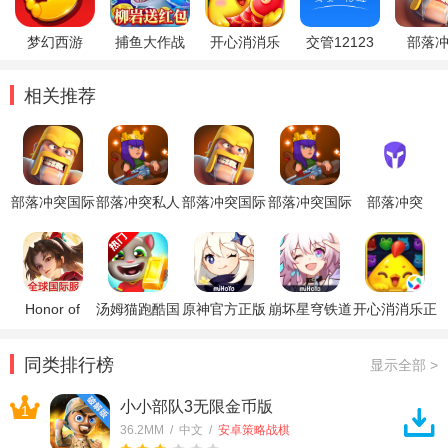
梦幻西游
捕鱼大作战
开心消消乐
交管12123
部落
相关推荐
部落冲突国际
部落冲突私人
部落冲突国际
部落冲突国际
部落冲突
服
服
版最新版
服破解版
PlenixClash
私人服
Honor of
汤姆猫跑酷国
原神官方正版
崩坏星穹铁道
开心消消乐正
Kings王者荣
际服破解版
官方正版
版
耀国际服
同类排行榜
显示全部 >
小小部队3无限金币版
1
36.2MM / 中文 /
安卓策略战棋