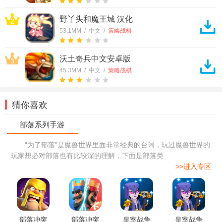
野丫头和魔王城 汉化
2
53.1MM / 中文 /
策略战棋
沃土奇兵中文安卓版
3
45.3MM / 中文 /
策略战棋
猜你喜欢
“为了部落”是魔兽世界里面非常经典的台词，玩过魔兽世界的
玩家想必对部落也有比较深的理解，下面是部落类
>>进入专区
部落冲突
部落冲突
皇室战争
皇室战争