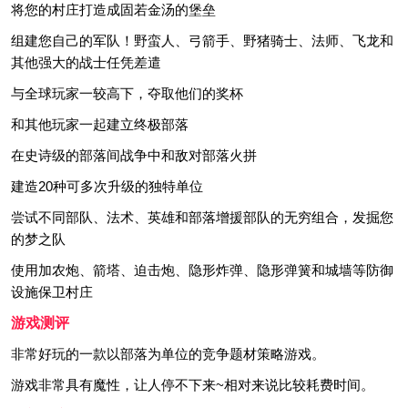
将您的村庄打造成固若金汤的堡垒
组建您自己的军队！野蛮人、弓箭手、野猪骑士、法师、飞龙和
其他强大的战士任凭差遣
与全球玩家一较高下，夺取他们的奖杯
和其他玩家一起建立终极部落
在史诗级的部落间战争中和敌对部落火拼
建造20种可多次升级的独特单位
尝试不同部队、法术、英雄和部落增援部队的无穷组合，发掘您
的梦之队
使用加农炮、箭塔、迫击炮、隐形炸弹、隐形弹簧和城墙等防御
设施保卫村庄
游戏测评
非常好玩的一款以部落为单位的竞争题材策略游戏。
游戏非常具有魔性，让人停不下来~相对来说比较耗费时间。