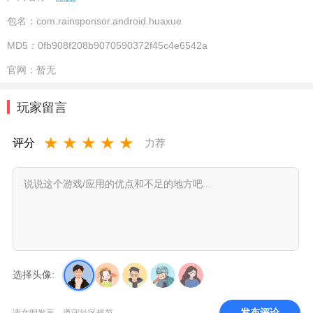
包名：
com.rainsponsor.android.huaxue
MD5：
0fb908f208b9070590372f45c4e6542a
官网：
暂无
玩家留言
★
★
★
★
★
评分
力荐
选择头像:
发布评论
请文明发言，遵守社区规范