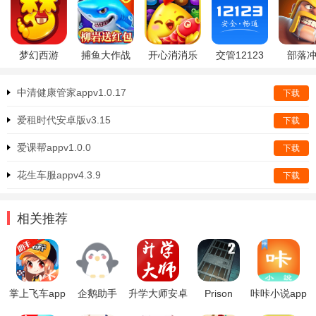
梦幻西游
捕鱼大作战
开心消消乐
交管12123
部落
中清健康管家appv1.0.17
下载
爱租时代安卓版v3.15
下载
爱课帮appv1.0.0
下载
花生车服appv4.3.9
下载
相关推荐
掌上飞车app
企鹅助手
升学大师安卓
Prison
咔咔小说app
版
Escape 2手