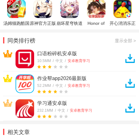
游
汤姆猫跑酷国
原神官方正版
崩坏星穹铁道
Honor of
开心消消乐正
际服破解版
官方正版
Kings王者荣
版
耀国际服
同类排行榜
显示全部 >
口语粉碎机安卓版
1
10.5MM / 中文 /
安卓教育学习
作业帮app2026最新版
2
52.2MM / 中文 /
安卓教育学习
学习通安卓版
3
232.1MM / 中文 /
安卓教育学习
相关文章