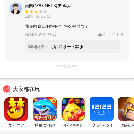
美国CZ88.NET网友 客人
Windows 11
我在回森玩的好好的 怎么被封号了
回复
2024/2/16 20:36:44
0
编辑回复：
可以联系一下客服
暂无更多评论
大家都在玩
梦幻西游
捕鱼大作战
开心消消乐
交管12123
部落