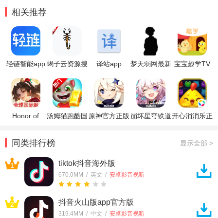
相关推荐
轻链智能app
蝎子云资源搜
译站app
梦天弱网最新
宝宝趣学TV
官方版
索工具手机版
版
版安装包
Honor of
汤姆猫跑酷国
原神官方正版
崩坏星穹铁道
开心消消乐正
Kings王者荣
际服破解版
官方正版
版
耀国际服
同类排行榜
显示全部 >
tiktok抖音海外版
1
670.0MM / 英文 /
安卓影音视听
抖音火山版app官方版
2
319.4MM / 中文 /
安卓影音视听