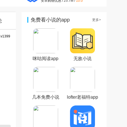
安卓购物优惠 / 25.7M /
10.0
拼多多app官方版v8.10.0 安卓
版
安卓购物优惠 / 24.8M /
9.3
免费看小说的app
论
更多>
抖音短视频appv37.8.0 最新版
安卓影音视听 / 327.7M /
9.4
小红书app官方版v9.19.0 官方
安卓版
安卓聊天社交 / 154.0M /
9.4
咪咕阅读app
无敌小说
美图秀秀手机版官方版
v10.10.0最新版
安卓摄影摄像 / 174M /
10.0
几本免费小说
lofter老福特app