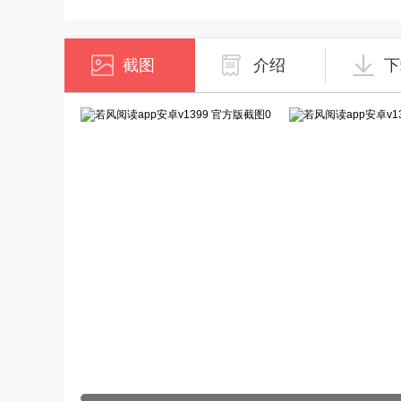
截图
介绍
下