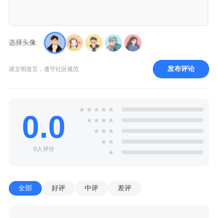
选择头像:
发布评论
请文明发言，遵守社区规范
★
★
★
★
★
0.0
★
★
★
★
★
★
★
★
★
0人评分
★
全部
好评
中评
差评