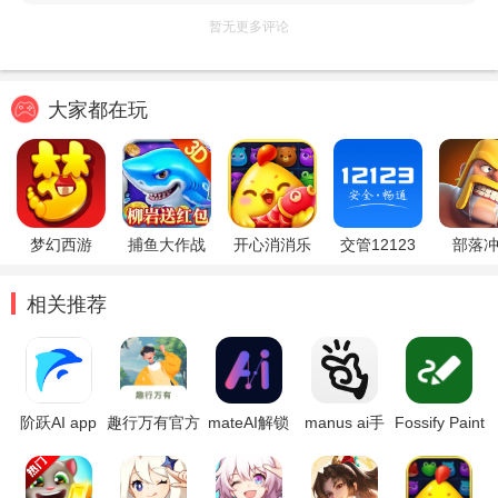
暂无更多评论
大家都在玩
梦幻西游
捕鱼大作战
开心消消乐
交管12123
部落
相关推荐
阶跃AI app
趣行万有官方
mateAI解锁
manus ai手
Fossify Paint
版
高级版
机版
绘画软件