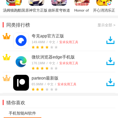
汤姆猫跑酷国
原神官方正版
崩坏星穹铁道
Honor of
开心消消乐正
际服破解版
官方正版
Kings王者荣
版
耀国际服
同类排行榜
显示全部 >
夸克app官方正版
1
149.4MM / 中文 /
安卓实用工具
微软浏览器edge手机版
2
176.1MM / 中文 /
安卓实用工具
parteon最新版
3
65.9MM / 中文 /
安卓实用工具
猜你喜欢