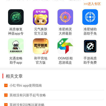
>>进入专区
画质修复
元气换肤
准星精灵
准星辅助
神器app专
官方正版
大师最新
器助手免
业版
版
费版
光遇攻略
和平营地
OGM折相
手游画质
助手app
官方版
思游戏盒
助手免费
版
相关文章
小红书hi app使用指南
>
英雄没有闪新手起号攻略
>
英雄没有闪0氪玩家攻略
>