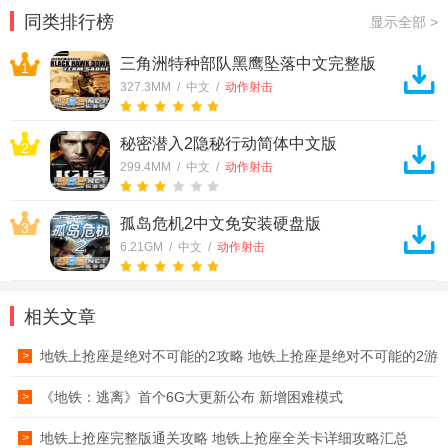
耀国际服
同类排行榜
显示全部 >
三角洲特种部队黑鹰坠落中文完整版
1
327.3MM / 中文 /
动作射击
秘密潜入2隐秘行动简体中文版
2
299.4MM / 中文 /
动作射击
孤岛危机2中文免安装硬盘版
3
6.21GM / 中文 /
动作射击
相关文章
地铁上抢座是绝对不可能的2攻略 地铁上抢座是绝对不可能的2游
>
戏完整攻略
《地铁：逃离》首个6G大更新公布 新增困难模式
>
地铁上抢座完整版通关攻略 地铁上抢座全关卡详细攻略汇总
>