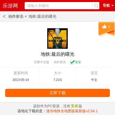
乐游网
导航
<
动作射击 <
地铁:最后的曙光
0
地铁:最后的曙光
动作射击
安全
完整中文版
更新时间
大小
语言
2013-05-14
7.21G
中文
立即下载
该软件为PC资源，没有
安卓
版
该地址下载的是：
迷你地铁全地图版最新版v2.54.1