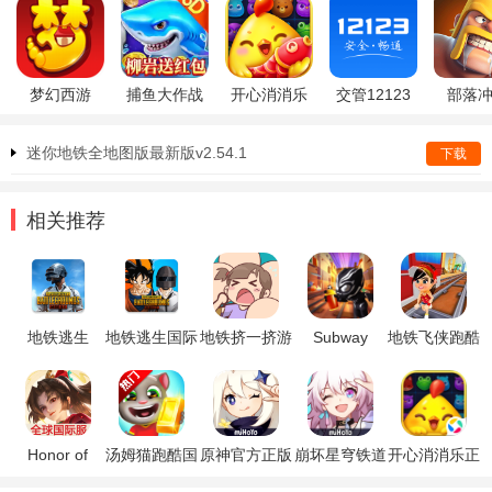
梦幻西游
捕鱼大作战
开心消消乐
交管12123
部落
迷你地铁全地图版最新版v2.54.1
下载
相关推荐
地铁逃生
地铁逃生国际
地铁挤一挤游
Subway
地铁飞侠跑酷
pubg
服2026年最
戏
Black
游戏
新版
Panther(地铁
黑豹跑酷游
戏)
Honor of
汤姆猫跑酷国
原神官方正版
崩坏星穹铁道
开心消消乐正
Kings王者荣
际服破解版
官方正版
版