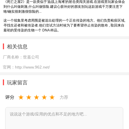
《死亡之屋2》是一款类似于'血战上海滩'的射击类闯关游戏.在游戏里玩家会体会
到什么叫做刺激,什么叫做惊险.建议心脏补好的朋友别玩这款游戏千万要注意下
咯!确实很刺激很惊险的...
这一个续集里考虑周围是被送出处理的一个正在传染的地方。他们负责检疫区域,
寻找生还者和被传染者.他们尝试方法时候为了要希望停止传染的散布 , 取回来自
最初的受传染的生物一个 DNA 样品。
相关信息
厂商名称：
世嘉公司
官网：
http://www.962.net/
玩家留言
★
★
★
★
★
评分
力荐