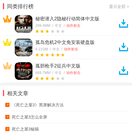
耀国际服
同类排行榜
显示全部 >
秘密潜入2隐秘行动简体中文版
1
299.4MM / 中文 /
动作射击
孤岛危机2中文免安装硬盘版
2
6.21GM / 中文 /
动作射击
孤胆枪手2征兵中文版
3
668.7MM / 中文 /
动作射击
相关文章
《死亡之屋3》黑屏解决方法
>
死亡之屋3怎么全屏
>
死亡之屋3秘籍
>