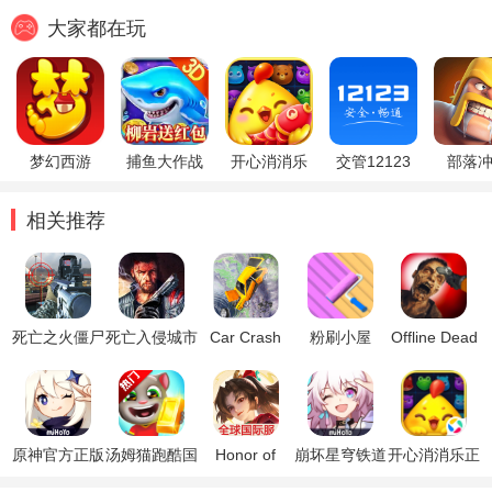
大家都在玩
梦幻西游
捕鱼大作战
开心消消乐
交管12123
部落
相关推荐
死亡之火僵尸
死亡入侵城市
Car Crash
粉刷小屋
Offline Dead
射击破解版
生存游戏
Driving: Leap
2021游戏
Target
(Death
of Death(死
Zombie
Invasion City
亡之跃游戏
Warfare
Survival)破解
2021)
Shoot-Gun
版
Game(死亡
原神官方正版
汤姆猫跑酷国
Honor of
崩坏星穹铁道
开心消消乐正
丧尸战争突围
际服破解版
Kings王者荣
官方正版
版
游戏)