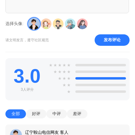
选择头像:
发布评论
请文明发言，遵守社区规范
★
★
★
★
★
3.0
★
★
★
★
★
★
★
★
★
3人评分
★
全部
好评
中评
差评
辽宁鞍山电信网友 客人