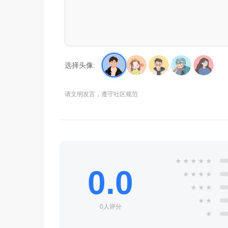
选择头像:
请文明发言，遵守社区规范
★
★
★
★
★
0.0
★
★
★
★
★
★
★
★
★
0人评分
★