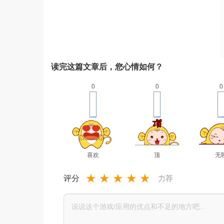
读完这篇文章后，您心情如何？
0
0
0
喜欢
顶
无
★
★
★
★
★
评分
力荐