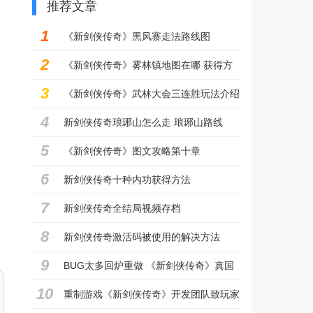
推荐文章
1
《新剑侠传奇》黑风寨走法路线图
2
《新剑侠传奇》雾林镇地图在哪 获得方
3
法图解
《新剑侠传奇》武林大会三连胜玩法介绍
4
详细通关攻略
新剑侠传奇琅琊山怎么走 琅琊山路线
5
《新剑侠传奇》图文攻略第十章
6
新剑侠传奇十种内功获得方法
7
新剑侠传奇全结局视频存档
8
新剑侠传奇激活码被使用的解决方法
9
BUG太多回炉重做 《新剑侠传奇》真国
10
产良心
重制游戏《新剑侠传奇》开发团队致玩家