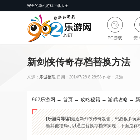
安全的单机游戏下载大全
PC游戏
安
新剑侠传奇存档替换方法
来源：
乐游整理
日期：2014/7/28 8:28:58 作者：乐游
962乐游网
→
首页
→
攻略秘籍
→
游戏攻略
→ 
[乐游网导读]
最近新剑侠传奇发售，想必很多玩
验其他结局可以通过替换存档来实现，下面是存