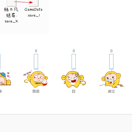
0
0
0
聊
围观
囧
难过