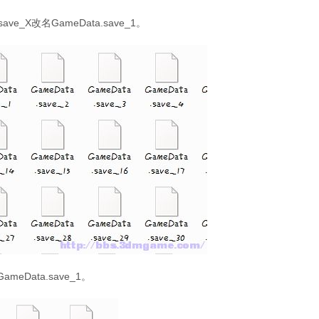
ve_X改名GameData.save_1。
meData.save_1。