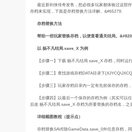
最近新剑侠传奇发售，想必很多玩家都体验过这部作
存档来实现，下面是存档替换方法详解。&#65279;
存档替换方法
帮助一些玩家替换存档，以便查看通关结局。&#820
以 杨不凡结局.save_X 为例
【步骤一】下载 杨不凡结局.save_X 存档，同时
【步骤二】查找游戏存档DATA目录下(XJYCQ\JXCQ_Dat
【步骤三】玩家存档目录内一定有先前保存的存档，
【步骤四】以最后一个保存的存档为例（其实可以任意
后改 杨不凡结局.save_X 存档为所要替换的存档名
详细截图教程（提示点）
存档替换SAVE除GameData.save_0外任意存档