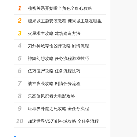
1
秘密关系开始啦全角色全红心攻略
2
糖果城主题安装教程 糖果城主题在哪里
3
可以下载
火星求生攻略 建筑建造方法
4
刀剑神域夺命凶弹攻略 剧情流程
5
神舞幻想攻略 任务流程游戏技巧
6
亿万僵尸攻略 任务流程技巧
7
战神夜袭攻略 剧情任务流程
8
乐高旋风忍者大电影攻略
9
耻辱界外魔之死攻略 全任务流程
10
加速世界VS刀剑神域攻略 全任务流程