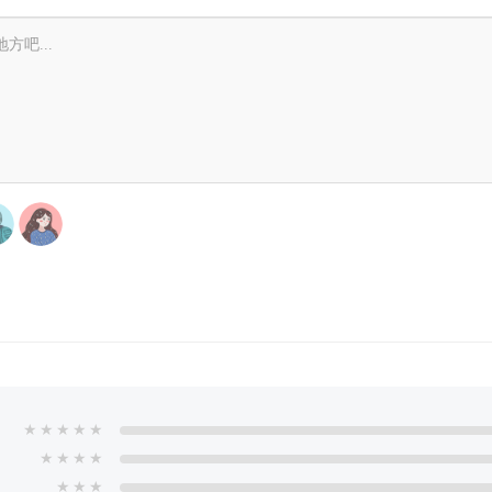
★
★
★
★
★
★
★
★
★
★
★
★