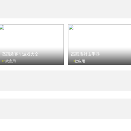
高画质赛车游戏大全
高画质射击手游
16
款应用
10
款应用