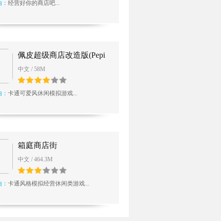
由：
经营好你的商店吧...
佩皮超级商店改造版(Pepi
Super Stores)
中文 / 58M
由：
卡通可爱风休闲模拟游戏...
箱庭商店街
中文 / 464.3M
由：
卡通风格模拟经营休闲类游戏...