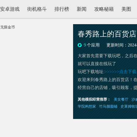
安卓游戏
街机格斗
排行榜
新闻
攻略秘籍
美图
春秀路上的百货店
9
个应用
更新时间：2024-02
大家首先需要下载玩吧，之后
就可以直接在线玩了
玩吧下载地址:
>>>>>>点击下载<
欢迎来到春秀路上的百货店！
经营自己的店铺，吸引顾客，
括服装、饰品、家居用品等，
其他模拟经营推荐：
美女餐厅
沙
铺经营过程中，你需要根据顾
学院构想家
竹马胭脂铺
史莱姆牧
务质量，赢得客户的好评。同
销活动，增加店铺曝光度。通
为春秀路上的知名百货商店！