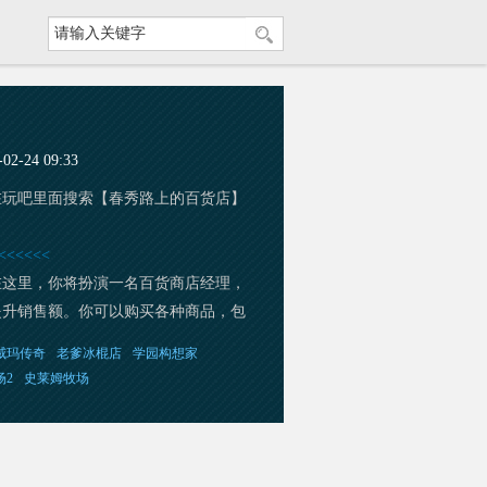
-24 09:33
在玩吧里面搜索【春秀路上的百货店】
<<<<<
在这里，你将扮演一名百货商店经理，
提升销售额。你可以购买各种商品，包
通过精心布置店铺吸引更多顾客。在店
威玛传奇
老爹冰棍店
学园构想家
客的需求调整商品种类和价位，提升服
场2
史莱姆牧场
时，你还可以与其他店铺合作，参加促
过不断努力，你可以扩大店铺规模，成