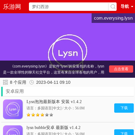
乐游网
导航
com.everysing.lysn
《com.everysing.lysn》是软件“lysn”的安装包的名称，lysn
点击查看
是一款全球性的聊天社交平台，这里有来自全球各地的用户，用
着不同的语言和文化进行交流，软件自带翻译，用自己的母语即
8
个应用
2023-04-11 09:10
可，当然最大的亮点是这里有很多的爱豆入驻，粉丝朋友们可以
和自己的爱豆线上聊天哦，感兴趣的亲们赶紧下载吧。
安卓应用
其他
聊天
推荐：
陌陌
2021交友软件
大学生约会软件哪个好
Lysn泡泡最新版本 安装 v1.4.2
下载
语言：多国语言[中文] / 大小：56.0M
lysn bubble安卓 最新版 v1.4.2
下载
语言：多国语言[中文] / 大小：56.0M