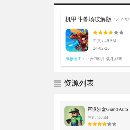
机甲斗兽场破解版
[ v1.0.52
中文 / 49.5M
24-02-16
推荐理由：
回合制机甲战斗游戏...
资源列表
帮派沙盒Grand Auto
Sandbox免广告版
中文 / 130.5M