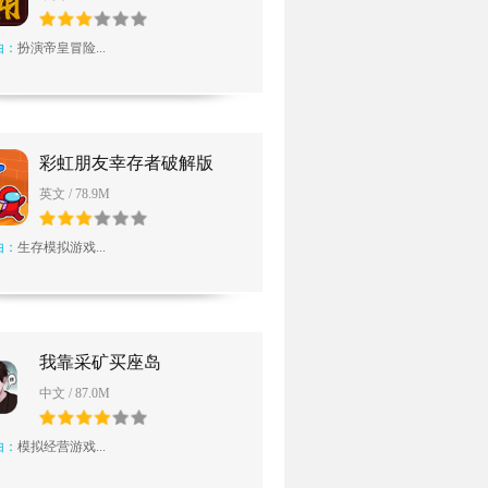
由：
扮演帝皇冒险...
彩虹朋友幸存者破解版
英文 / 78.9M
由：
生存模拟游戏...
我靠采矿买座岛
中文 / 87.0M
由：
模拟经营游戏...