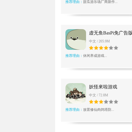
推荐理由：
甜瓜游乐场厂商新作...
虚无鱼BasPi免广告
中文 / 205.9M
推荐理由：
休闲养成游戏...
妖怪來啦游戏
中文 / 72.8M
推荐理由：
放置修仙肉鸽塔防...