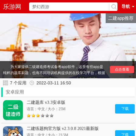
乐游网
导航
二建app推荐
为大家提供二级建造师考试备考app软件，这里有些app是
点击查看
纯粹的题库刷题，也有不同培训机构提供的在线学习平台，根据
自身的情况选择合适自己的app。让你考试更加轻松，快来看看
7
个应用
2022-03-11 16:50
吧！
安卓应用
其他
考试
推荐：
一建考试软件
万题库app
执业药师考试app
亿题库
法考app
二建题库 v3.3安卓版
军队文职app
对题库app
期货从业资格考试app
下载
语言：中文 / 大小：25M
二建练题狗官方版 v2.3.0.8 2021最新版
下载
语言：中文 / 大小：23.5M