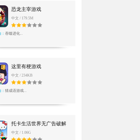
恐龙主宰游戏
中文 / 179.5M
由：
吞噬进化...
这里有梗游戏
中文 / 234KB
由：
猜成语游戏...
托卡生活世界无广告破解
版
中文 / 1.06G