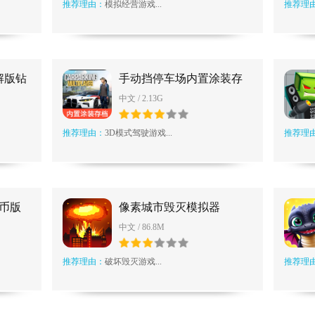
推荐理由：
模拟经营游戏...
推荐理
解版钻
手动挡停车场内置涂装存
档版
中文 / 2.13G
推荐理由：
3D模式驾驶游戏...
推荐理
币版
像素城市毁灭模拟器
中文 / 86.8M
推荐理由：
破坏毁灭游戏...
推荐理