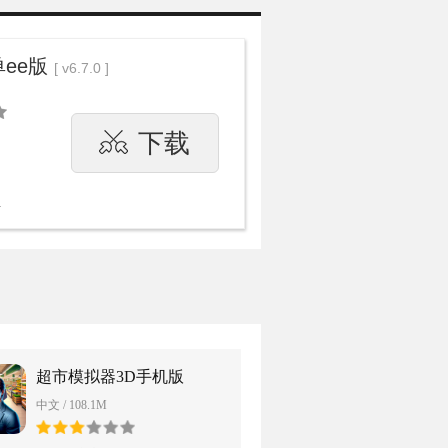
ee版
[ v6.7.0 ]
下载
.
超市模拟器3D手机版
中文 / 108.1M