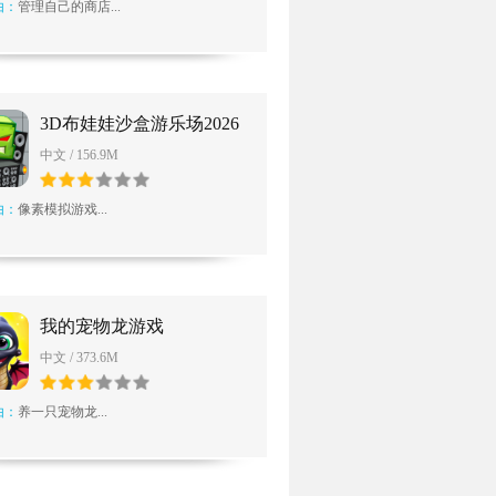
由：
管理自己的商店...
3D布娃娃沙盒游乐场2026
最新版
中文 / 156.9M
由：
像素模拟游戏...
我的宠物龙游戏
中文 / 373.6M
由：
养一只宠物龙...