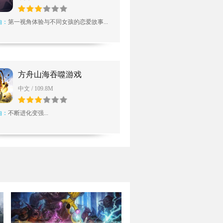
由：
第一视角体验与不同女孩的恋爱故事...
方舟山海吞噬游戏
中文 / 109.8M
由：
不断进化变强...