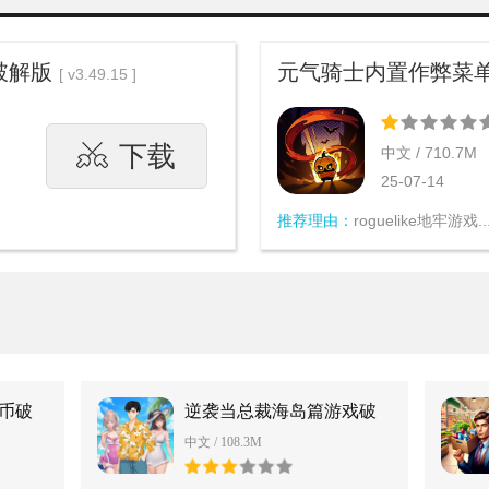
破解版
元气骑士内置作弊菜单
[ v3.49.15 ]
下载
中文 / 710.7M
25-07-14
推荐理由：
roguelike地牢游戏..
币破
逆袭当总裁海岛篇游戏破
解版
中文 / 108.3M