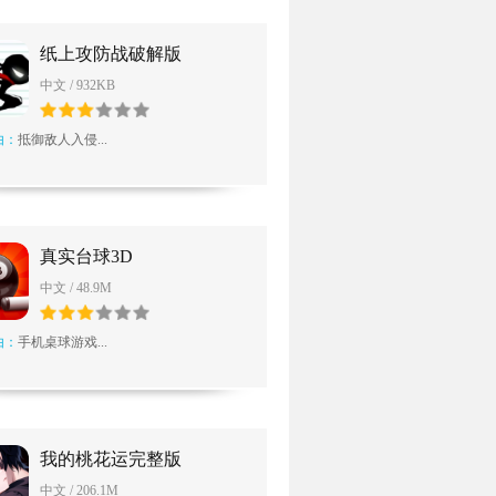
纸上攻防战破解版
中文 / 932KB
由：
抵御敌人入侵...
真实台球3D
中文 / 48.9M
由：
手机桌球游戏...
我的桃花运完整版
中文 / 206.1M