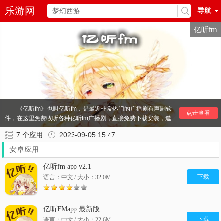
乐游网
导航
亿听fm
《亿听fm》也叫亿听fm，是最近非常热门的广播剧有声剧软
点击查看
件，在这里免费收听各种亿听fm广播剧，直接免费下载安装，邀
请好友也能够得到会员福利奖励，各种好剧随时听。快来下载
7
个应用
2023-09-05 15:47
吧！
安卓应用
其他
广播剧
推荐：
轻音社
府声fm
广播剧软件
亿听fm app v2.1
下载
语言：中文 / 大小：32.0M
亿听FMapp 最新版
下载
语言：中文 / 大小：22.6M