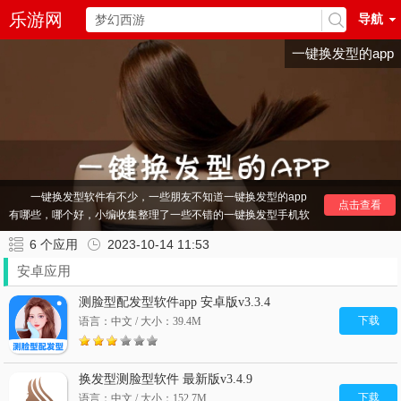
乐游网
导航
一键换发型的app
一键换发型软件有不少，一些朋友不知道一键换发型的app
点击查看
有哪些，哪个好，小编收集整理了一些不错的一键换发型手机软
件，可以在这些软件中测试大量不同类型的发型，可以一键换发
6
个应用
2023-10-14 11:53
型，看看自己适合哪种发型。
安卓应用
其他
相机app
推荐：
发型测试软件
dazz相机
测脸型配发型软件app 安卓版v3.3.4
下载
语言：中文 / 大小：39.4M
换发型测脸型软件 最新版v3.4.9
下载
语言：中文 / 大小：152.7M