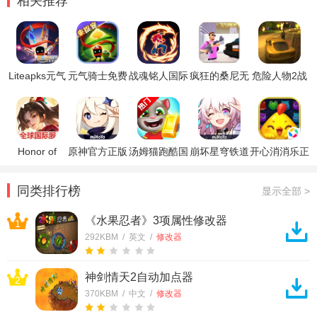
相关推荐
Liteapks元气
元气骑士免费
战魂铭人国际
疯狂的桑尼无
危险人物2战
骑士8.2.0破
内购版
服最新破解版
敌版
斗沙盒修改版
解版
Honor of
原神官方正版
汤姆猫跑酷国
崩坏星穹铁道
开心消消乐正
Kings王者荣
际服破解版
官方正版
版
耀国际服
同类排行榜
显示全部 >
《水果忍者》3项属性修改器
1
292KBM / 英文 /
修改器
神剑情天2自动加点器
2
370KBM / 中文 /
修改器