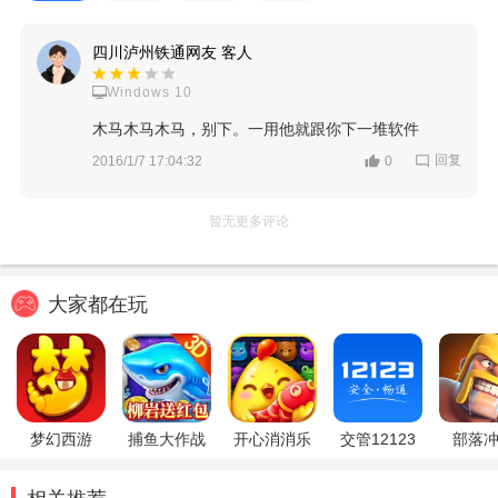
四川泸州铁通网友 客人
Windows 10
木马木马木马，别下。一用他就跟你下一堆软件
回复
2016/1/7 17:04:32
0
暂无更多评论
大家都在玩
梦幻西游
捕鱼大作战
开心消消乐
交管12123
部落