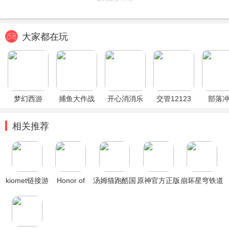
大家都在玩
梦幻西游
捕鱼大作战
开心消消乐
交管12123
部落
相关推荐
kiomet链接游
Honor of
汤姆猫跑酷国
原神官方正版
崩坏星穹铁道
戏
Kings王者荣
际服破解版
官方正版
耀国际服