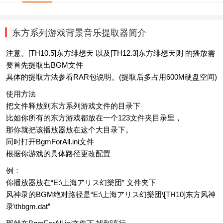
东方系列游戏背景音乐提取器简介
注意。[TH10.5]东方绯想天 以及[TH12.3]东方绯想天则 的播放需
要首先提取出BGM文件
具体的提取方法参看RAR包说明。(提取后多占用600M硬盘空间)
使用方法
把文件释放到东方系列游戏文件的目录下
比如你所有的东方游戏都放在一个123文件夹目录里，
那你就把该播放器放在这个大目录下。
同时打开BgmForAll.ini文件
根据你游戏的具体路径更改配置
例：
你播放器放在“E:\上海アリス幻樂団” 文件夹下
风神录的BGM绝对路径是“E:\上海アリス幻樂団\[TH10]东方风神
录\thbgm.dat”