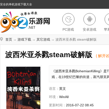
安全的单机游戏下载大全
PC游戏
安卓游戏
苹
首页
→
游戏下载
→
其它游戏
→ 波西米亚杀戮 steam破解版
波西米亚杀戮
steam破解版
( 解开
《波西米亚杀戮BohemianKilling》是
戏，在19世纪巴黎的街道，蒸汽朋克
的谋杀案！？你会说谎吗？
语言：
英文
环境：
WinAll
更新时间：
2016-07-22 08:45