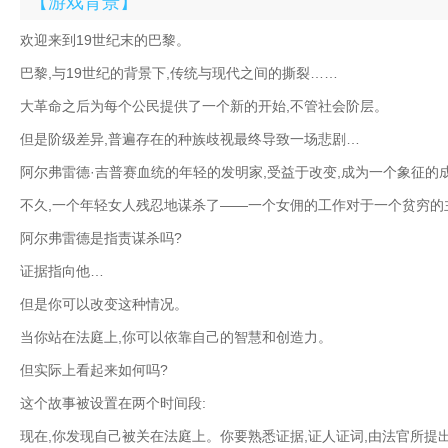
【游戏背景】
欢迎来到19世纪末的巴黎。
巴黎,与19世纪的背景下,传统与现代之间的撕裂……
大革命之后为每个公民提供了一个新的开始,不管社会阶层。
但是阶级差异,普遍存在的种族歧视最终导致一场悲剧…
阿尔弗雷德·吉普赛血统的年轻的发明家,受益于改变,成为一个象征的
不久,一个年轻女人残忍地谋杀了——一个女佣的工作对于一个贫穷的
阿尔弗雷德是指责谋杀吗?
证据指向他…
但是你可以改变这种情况。
当你站在法庭上,你可以依靠自己的智慧和创造力。
但实际上看起来如何吗?
这个故事被设置在两个时间段:
现在,你发现自己被关在法庭上。你要熟悉证据,证人证词,由法官所提