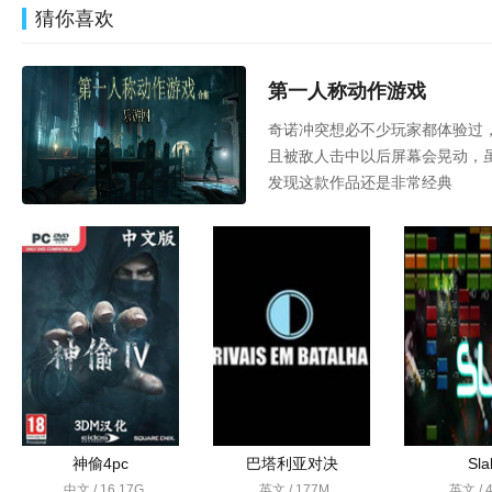
猜你喜欢
第一人称动作游戏
奇诺冲突想必不少玩家都体验过
且被敌人击中以后屏幕会晃动，
发现这款作品还是非常经典
神偷4pc
巴塔利亚对决
Sla
中文 / 16.17G
英文 / 177M
英文 / 