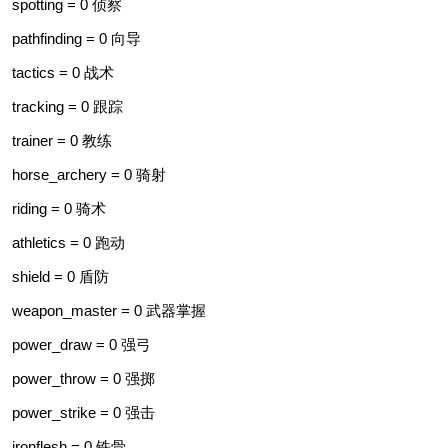
spotting = 0 侦察
pathfinding = 0 向导
tactics = 0 战术
tracking = 0 跟踪
trainer = 0 教练
horse_archery = 0 骑射
riding = 0 骑术
athletics = 0 跑动
shield = 0 盾防
weapon_master = 0 武器掌握
power_draw = 0 强弓
power_throw = 0 强掷
power_strike = 0 强击
ironflesh = 0 铁骨