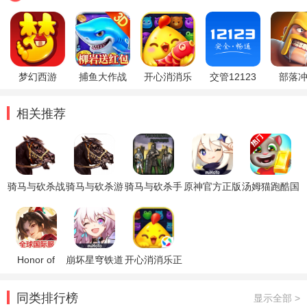
梦幻西游
捕鱼大作战
开心消消乐
交管12123
部落
相关推荐
骑马与砍杀战
骑马与砍杀游
骑马与砍杀手
原神官方正版
汤姆猫跑酷国
团手机版
戏
机版
际服破解版
(Flourishing
Empires)
Honor of
崩坏星穹铁道
开心消消乐正
Kings王者荣
官方正版
版
耀国际服
同类排行榜
显示全部 >