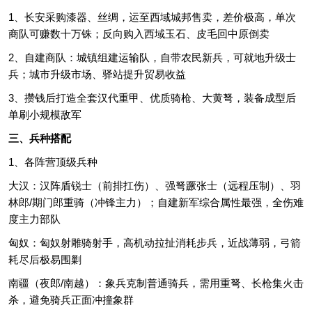
1、长安采购漆器、丝绸，运至西域城邦售卖，差价极高，单次
商队可赚数十万铢；反向购入西域玉石、皮毛回中原倒卖
2、自建商队：城镇组建运输队，自带农民新兵，可就地升级士
兵；城市升级市场、驿站提升贸易收益
3、攒钱后打造全套汉代重甲、优质骑枪、大黄弩，装备成型后
单刷小规模敌军
三、兵种搭配
1、各阵营顶级兵种
大汉：汉阵盾锐士（前排扛伤）、强弩蹶张士（远程压制）、羽
林郎/期门郎重骑（冲锋主力）；自建新军综合属性最强，全伤难
度主力部队
匈奴：匈奴射雕骑射手，高机动拉扯消耗步兵，近战薄弱，弓箭
耗尽后极易围剿
南疆（夜郎/南越）：象兵克制普通骑兵，需用重弩、长枪集火击
杀，避免骑兵正面冲撞象群