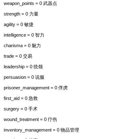
weapon_points = 0 武器点
strength = 0 力量
agility = 0 敏捷
intelligence = 0 智力
charisma = 0 魅力
trade = 0 交易
leadership = 0 统领
persuasion = 0 说服
prisoner_management = 0 俘虏
first_aid = 0 急救
surgery = 0 手术
wound_treatment = 0 疗伤
inventory_management = 0 物品管理