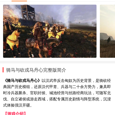
骑马与砍戎马丹心完整版简介
《骑马与砍戎马丹心》
以汉武帝反击匈奴为历史背景，是骑砍经
典国产历史模组，还原汉代甲胄、兵器与二十余方势力，兼具即
时冷兵器厮杀、官职封侯、城池经营与丝路经商玩法，可随军北
伐、自立诸侯或游走西域，搭配专属历史剧情与阵型系统，沉浸
式体验强汉开疆。
【游戏介绍】