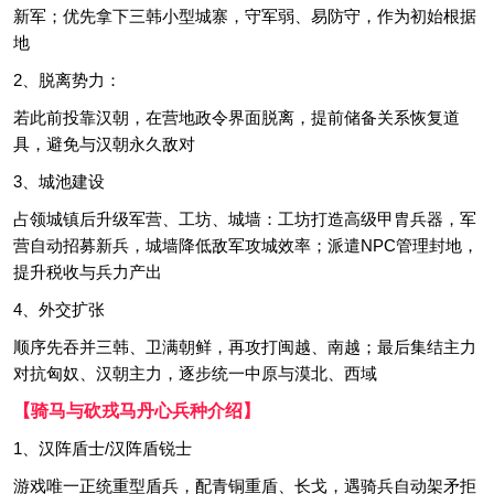
新军；优先拿下三韩小型城寨，守军弱、易防守，作为初始根据
地
2、脱离势力：
若此前投靠汉朝，在营地政令界面脱离，提前储备关系恢复道
具，避免与汉朝永久敌对
3、城池建设
占领城镇后升级军营、工坊、城墙：工坊打造高级甲胄兵器，军
营自动招募新兵，城墙降低敌军攻城效率；派遣NPC管理封地，
提升税收与兵力产出
4、外交扩张
顺序先吞并三韩、卫满朝鲜，再攻打闽越、南越；最后集结主力
对抗匈奴、汉朝主力，逐步统一中原与漠北、西域
【骑马与砍戎马丹心兵种介绍】
1、汉阵盾士/汉阵盾锐士
游戏唯一正统重型盾兵，配青铜重盾、长戈，遇骑兵自动架矛拒