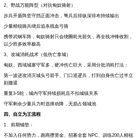
2、野战万能阵型（对抗匈奴骑射）
步兵开盾阵坚守挡正面冲击，弩兵后排纵深排布持续输出
少量精锐骑兵绕后追杀残血弓骑
携带武钢车阵，匈奴骑射只会绕圈耗光箭矢，再全线冲锋收割，
以少胜多效率极高
3、攻城消耗战术（低伤亡拿城）
匈奴、西域城寨守军多，硬冲伤亡巨大，采用分批消耗打法：
第一波进攻消灭城头弓箭手、门口巡逻兵，打到自身伤亡过半立
刻撤退
重复3-5轮，城内守军持续损耗且不扣城镇关系
守军剩余少量兵力时选择劝降，无损占领城池
四、自立为王流程
1、前期铺垫：
不加入任何势力，跑商攒资金、招募全套 NPC、训练200人精锐