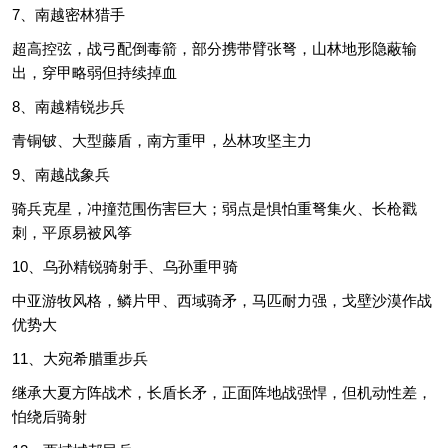
7、南越密林猎手
超高控弦，战弓配倒毒箭，部分携带臂张弩，山林地形隐蔽输
出，穿甲略弱但持续掉血
8、南越精锐步兵
青铜铍、大型藤盾，南方重甲，丛林攻坚主力
9、南越战象兵
骑兵克星，冲撞范围伤害巨大；弱点是惧怕重弩集火、长枪戳
刺，平原易被风筝
10、乌孙精锐骑射手、乌孙重甲骑
中亚游牧风格，鳞片甲、西域骑矛，马匹耐力强，戈壁沙漠作战
优势大
11、大宛希腊重步兵
继承大夏方阵战术，长盾长矛，正面阵地战强悍，但机动性差，
怕绕后骑射