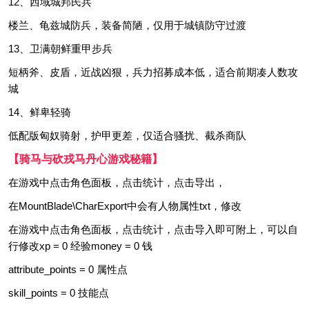
12、西域城邦民兵
楼兰、龟兹城防兵，装备简陋，仅用于城镇防守过渡
13、卫满朝鲜重甲步兵
短柄斧、皮盾，近战凶狠，兵力招募成本低，适合前期凑人数攻
城
14、鲜卑轻骑
低配版匈奴骑射，护甲更差，仅适合骚扰、截杀商队
【骑马与砍戎马丹心游戏秘籍】
在游戏中点击角色面板，点击统计，点击导出，
在MountBlade\CharExport中会有人物属性txt，修改
在游戏中点击角色面板，点击统计，点击导入即可附上，可以自
行修改xp = 0 经验money = 0 钱
attribute_points = 0 属性点
skill_points = 0 技能点