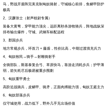
马，野战开盾阵完美克制匈奴骑射，守城核心前排，鱼鳞甲防护
极高
2、汉蹶张士（射声校尉专属）
装备大黄弩，穿甲能力顶尖，远距离秒杀游牧骑兵，阵地战纵深
排布输出爆炸，守城、武钢车标配远程
3、郡国步兵
地方常规步兵，环首刀 + 藤盾，性价比高，中期过渡填充兵力
4、匈奴牧民→骑手→射雕骑射手
全骑部队，斯基泰复合弓、草原快马，靠游走消耗步兵；护甲薄
弱，箭矢耗尽后极易被重步围剿
5、匈奴重甲勇士
高阶近战骑兵，皮鳞甲、骑矛，正面肉搏能力强，匈奴王庭主力
6、匈奴部落步兵
仅守城使用，战力低下，野外几乎无出场价值