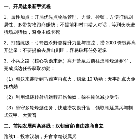
一、开局盐泉新手流程
1、属性加点：开局优先点物品管理、力量、控弦，方便打猎刷
属性、多带货物跑商赚钱；不提前和村口猎人对话，等到夜晚进
猎场刷猎物，避免主线卡死
2、打猎练级：弓箭击杀野兽提升力量与控弦，攒 2000 铢钱再离
开盐泉；不要提前去后山剿匪，容易破坏任务逻辑
3、小兵之路（核心功勋来源）离开盐泉后前往汉朝烽燧参军，
完成戍边任务获取功勋：
（1）匈奴来袭听到马蹄声再点火，稳拿 10 功勋；无事乱点火倒
扣功勋
（2）利用烽燧转射机远程群伤匈奴，躲在掩体减少受伤
（3）坚守多轮烽燧任务，快速攒功勋升官，领取朝廷属兵与制
式汉甲、大黄弩
二、前期发展两条路线：汉朝当官/自由跑商自立
路线1：投靠汉朝，升官拿精锐属兵