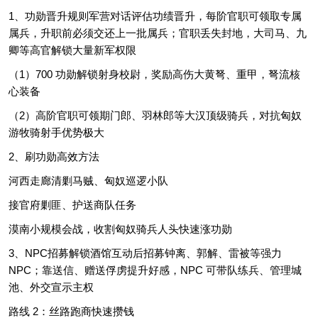
1、功勋晋升规则军营对话评估功绩晋升，每阶官职可领取专属
属兵，升职前必须交还上一批属兵；官职丢失封地，大司马、九
卿等高官解锁大量新军权限
（1）700 功勋解锁射身校尉，奖励高伤大黄弩、重甲，弩流核
心装备
（2）高阶官职可领期门郎、羽林郎等大汉顶级骑兵，对抗匈奴
游牧骑射手优势极大
2、刷功勋高效方法
河西走廊清剿马贼、匈奴巡逻小队
接官府剿匪、护送商队任务
漠南小规模会战，收割匈奴骑兵人头快速涨功勋
3、NPC招募解锁酒馆互动后招募钟离、郭解、雷被等强力
NPC；靠送信、赠送俘虏提升好感，NPC 可带队练兵、管理城
池、外交宣示主权
路线 2：丝路跑商快速攒钱