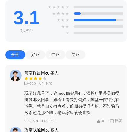
★
★
★
★
★
3.1
★
★
★
★
★
★
★
★
★
7人评分
★
全部
好评
中评
差评
河南许昌网友 客人
Poco_X7_Pro
玩了好几天了，这mod确实用心，汉朝盔甲兵器做得
挺像那么回事。跟着卫青去打匈奴，阵型一摆特别有
感觉。就是自立有点难，前期穷得叮当响。不过骑马
砍杀还是那个味，老玩家应该会喜欢
回复
2026/7/10 14:23:21
0
湖南联通网友 客人