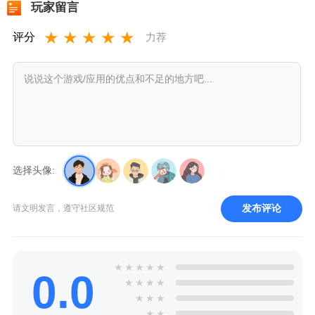
玩家留言
★
★
★
★
★
评分
力荐
选择头像:
发布评论
请文明发言，遵守社区规范
★
★
★
★
★
0.0
★
★
★
★
★
★
★
★
★