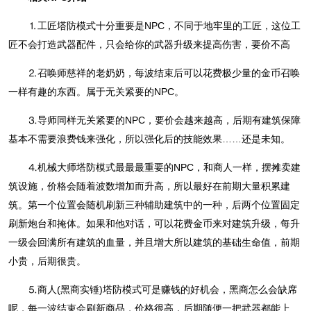
⒈工匠塔防模式十分重要是NPC，不同于地牢里的工匠，这位工
匠不会打造武器配件，只会给你的武器升级来提高伤害，要价不高
⒉召唤师慈祥的老奶奶，每波结束后可以花费极少量的金币召唤
一样有趣的东西。属于无关紧要的NPC。
⒊导师同样无关紧要的NPC，要价会越来越高，后期有建筑保障
基本不需要浪费钱来强化，所以强化后的技能效果……还是未知。
⒋机械大师塔防模式最最最重要的NPC，和商人一样，摆摊卖建
筑设施，价格会随着波数增加而升高，所以最好在前期大量积累建
筑。第一个位置会随机刷新三种辅助建筑中的一种，后两个位置固定
刷新炮台和掩体。如果和他对话，可以花费金币来对建筑升级，每升
一级会回满所有建筑的血量，并且增大所以建筑的基础生命值，前期
小贵，后期很贵。
⒌商人(黑商实锤)塔防模式可是赚钱的好机会，黑商怎么会缺席
呢，每一波结束会刷新商品，价格很高，后期随便一把武器都能上