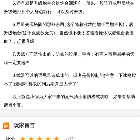
5.还有就是升级炮台会给炮台回满血，所以一般阵容成型后就在
升级炮台那个人身边就行，可以及时升级。
6.尽量先买塔防的那些东西(这个随着波数的增长而增长长)，后
升级炮台(这个跟波数无关)，当然也不要太吝啬看掩体或者炮台要没
血了，赶紧升级!
7.天赋方面选输出的，防御的没用。重点：有商人费用减半的天
赋一定要选!!!
8.武器可以的话尽量选单体的，或者是带控制的(注意一下冰枪按
不了!)选那种群攻的到后期真是太卡了!
以上就是小编为大家带来的元气骑士塔防模式攻略，如果有帮助
请点个赞。
玩家留言
★
★
★
★
★
评分
力荐