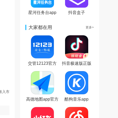
星河任务台app
抖音盒子
大家都在用
更多>
交管12123官方
抖音极速版正版
版app
官方版
传入市
高德地图app官方
酷狗音乐app
版