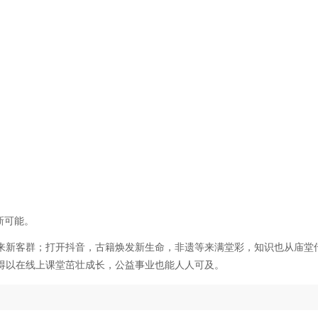
新可能。
来新客群；打开抖音，古籍焕发新生命，非遗等来满堂彩，知识也从庙堂
得以在线上课堂茁壮成长，公益事业也能人人可及。