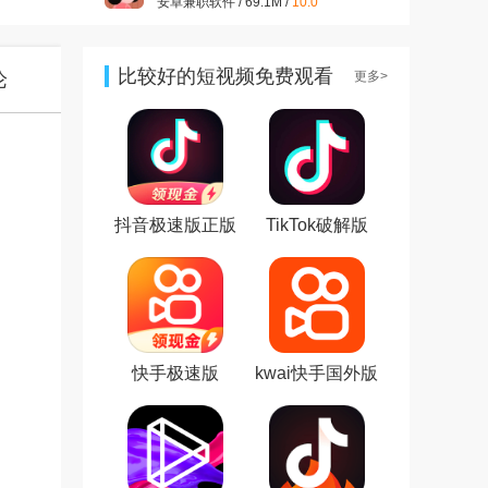
安卓兼职软件 / 69.1M /
10.0
拼多多app官方版v8.16.0 安卓
版
安卓购物优惠 / 24.7M /
9.3
比较好的短视频免费观看
论
更多>
app
抖音短视频appv37.8.0 最新版
安卓影音视听 / 327.7M /
9.4
小红书app官方版v9.19.0 官方
安卓版
安卓聊天社交 / 154.0M /
9.4
抖音极速版正版
TikTok破解版
美图秀秀手机版官方版
官方版
v10.10.0最新版
安卓摄影摄像 / 174M /
10.0
快手极速版
kwai快手国外版