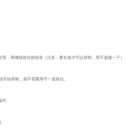
背景，再继续按住按钮录（注意：要长按才可以录制，而不是碰一下）
自动开始录制，就不需要用手一直按住。
循环。
镜。