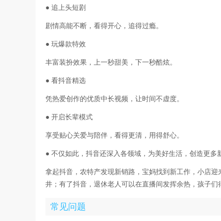
● 追上头短剧
剧情高能不断，看得开心，追得过瘾。
● 玩爆款特效
丰富装扮效果，上一秒甜美，下一秒酷炫。
● 看抖音精选
凭热爱创作的优质中长视频，让时间不虚度。
● 开启长辈模式
享受贴心关爱与陪伴，看得更清，用得舒心。
● 不仅如此，抖音还深入各领域，为美好生活，创造更多
拿起抖音，农特产发现新销路，宝妈找到新工作，小店迎
井；有了抖音，退休老人可以在直播间发挥余热，孩子们
常见问题