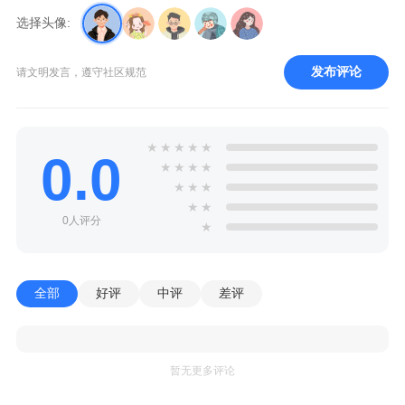
选择头像:
发布评论
请文明发言，遵守社区规范
★
★
★
★
★
0.0
★
★
★
★
★
★
★
★
★
0人评分
★
全部
好评
中评
差评
暂无更多评论