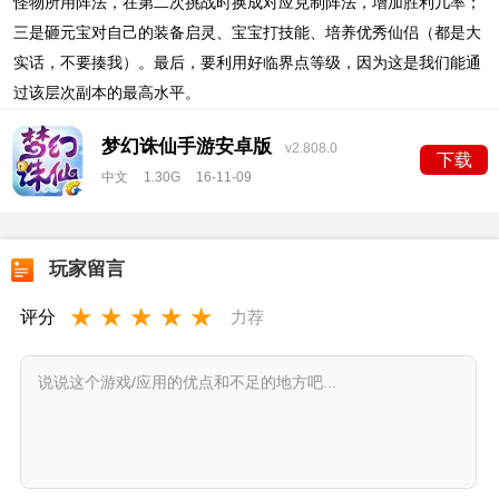
怪物所用阵法，在第二次挑战时换成对应克制阵法，增加胜利几率；
三是砸元宝对自己的装备启灵、宝宝打技能、培养优秀仙侣（都是大
实话，不要揍我）。最后，要利用好临界点等级，因为这是我们能通
过该层次副本的最高水平。
梦幻诛仙手游安卓版
v2.808.0
下载
中文
1.30G
16-11-09
玩家留言
★
★
★
★
★
评分
力荐