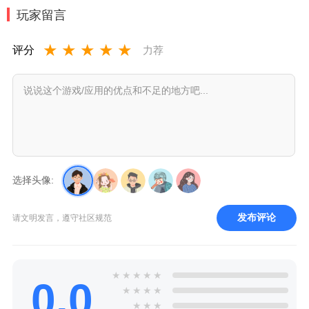
玩家留言
★
★
★
★
★
评分
力荐
选择头像:
发布评论
请文明发言，遵守社区规范
★
★
★
★
★
0.0
★
★
★
★
★
★
★