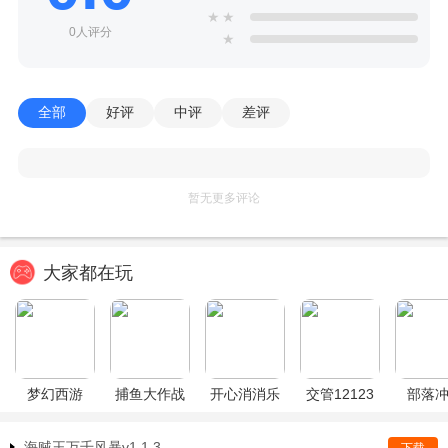
★
★
0人评分
★
全部
好评
中评
差评
暂无更多评论
大家都在玩
梦幻西游
捕鱼大作战
开心消消乐
交管12123
部落
海贼王万千风暴v1.1.3