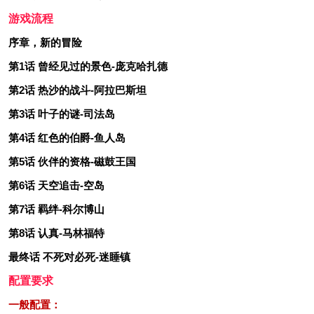
游戏流程
序章，新的冒险
第1话 曾经见过的景色-庞克哈扎德
第2话 热沙的战斗-阿拉巴斯坦
第3话 叶子的谜-司法岛
第4话 红色的伯爵-鱼人岛
第5话 伙伴的资格-磁鼓王国
第6话 天空追击-空岛
第7话 羁绊-科尔博山
第8话 认真-马林福特
最终话 不死对必死-迷睡镇
配置要求
一般配置：