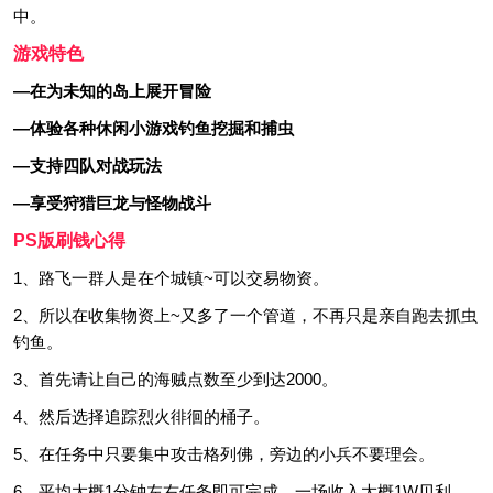
中。
游戏特色
—在为未知的岛上展开冒险
—体验各种休闲小游戏钓鱼挖掘和捕虫
—支持四队对战玩法
—享受狩猎巨龙与怪物战斗
PS版刷钱心得
1、路飞一群人是在个城镇~可以交易物资。
2、所以在收集物资上~又多了一个管道，不再只是亲自跑去抓虫
钓鱼。
3、首先请让自己的海贼点数至少到达2000。
4、然后选择追踪烈火徘徊的桶子。
5、在任务中只要集中攻击格列佛，旁边的小兵不要理会。
6、平均大概1分钟左右任务即可完成，一场收入大概1W贝利。