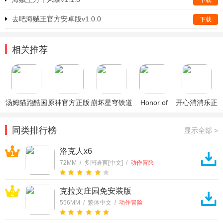
下载
去吧海贼王官方安卓版v1.0.0
下载
相关推荐
汤姆猫跑酷国
原神官方正版
崩坏星穹铁道
Honor of
开心消消乐正
际服破解版
官方正版
Kings王者荣
版
耀国际服
同类排行榜
显示全部 >
洛克人x6
1
72MM / 多国语言[中文] /
动作冒险
克拉文庄园免安装版
2
556MM / 繁体中文 /
动作冒险