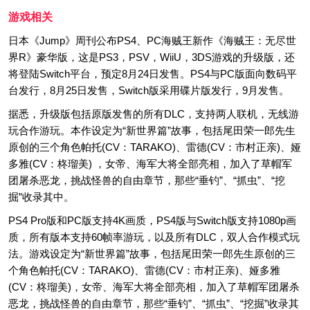
游戏相关
日本《Jump》周刊公布PS4、PC海贼王新作《海贼王：无尽世
界R》豪华版，这是PS3，PSV，WiiU，3DS游戏的升级版，还
将登陆Switch平台，预定8月24日发售。PS4与PC版面向数码平
台发行，8月25日发售，Switch版采用碟片版发行，9月发售。
据悉，升级版包括原版发售的所有DLC，支持两人联机，无线游
玩合作游玩。本作设定为“新世界篇”故事，包括尾田荣一郎先生
原创的三个角色帕托(CV：TARAKO)、雷德(CV：市村正亲)、娅
多雅(CV：柊瑠美) ，女帝、海军大将全部亮相，加入了草帽军
团屠杀恶龙，挑战怪兽的自由章节，那些“垂钓”、“抓虫”、“挖
掘”收录其中。
PS4 Pro版和PC版支持4K画质，PS4版与Switch版支持1080p画
质，所有版本支持60帧率游玩，以及所有DLC，双人合作模式玩
法。游戏设定为“新世界篇”故事，包括尾田荣一郎先生原创的三
个角色帕托(CV：TARAKO)、雷德(CV：市村正亲)、娅多雅
(CV：柊瑠美)，女帝、海军大将全部亮相，加入了草帽军团屠杀
恶龙，挑战怪兽的自由章节，那些“垂钓”、“抓虫”、“挖掘”收录其