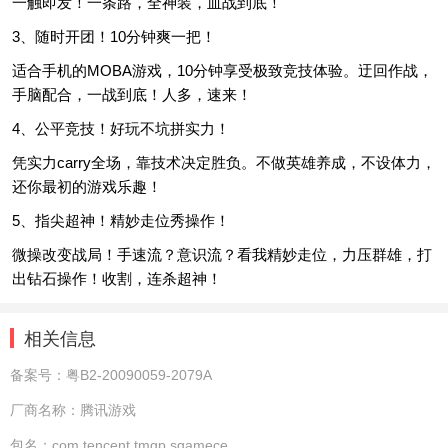
一触即发！一条路，全神装，血战到底！
3、随时开团！10分钟爽一把！
适合手机的MOBA游戏，10分钟享受极致竞技体验。迂回作战，
手脑配合，一战到底！人多，速来！
4、公平竞技！好玩不坑拼实力！
凭实力carry全场，靠技术决定胜负。不做英雄养成，不设体力，
还你最初的游戏乐趣！
5、指尖超神！精妙走位秀操作！
微操改变战局！手速流？意识流？看我精妙走位，力压群雄，打
出钻石操作！收割，连杀超神！
相关信息
备案号：
粤B2-20090059-2079A
厂商名称：
腾讯游戏
包名：
com.tencent.tmgp.sgamece