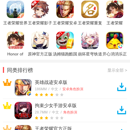
王者荣耀世界
王者荣耀影子
王者荣耀安卓
王者荣耀重复
王者荣耀
官方正版
容器辅助直装
精简版
名昵称重复代
HOK体验服
版
码生成器
官方版
Honor of
原神官方正版
汤姆猫跑酷国
崩坏星穹铁道
开心消消乐正
Kings王者荣
际服破解版
官方正版
版
耀国际服
同类排行榜
显示全部 >
英雄战迹安卓版
1
186MM / 中文 /
安卓角色扮演
拘束少女手游安卓版
2
28.7MM / 中文 /
角色扮演
王者荣耀官方正版
3