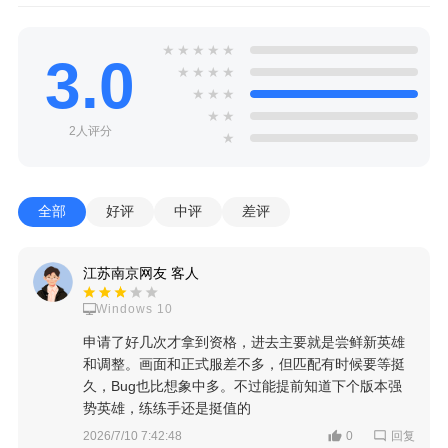
★
★
★
★
★
3.0
★
★
★
★
★
★
★
★
★
2人评分
★
全部
好评
中评
差评
江苏南京网友 客人
Windows 10
申请了好几次才拿到资格，进去主要就是尝鲜新英雄
和调整。画面和正式服差不多，但匹配有时候要等挺
久，Bug也比想象中多。不过能提前知道下个版本强
势英雄，练练手还是挺值的
回复
2026/7/10 7:42:48
0