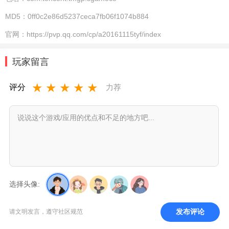
MD5：
0ff0c2e86d5237ceca7fb06f1074b884
官网：
https://pvp.qq.com/cp/a20161115tyf/index
玩家留言
★
★
★
★
★
评分
力荐
选择头像:
发布评论
请文明发言，遵守社区规范