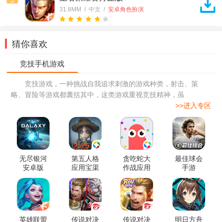
31.8MM / 中文 /
安卓角色扮演
猜你喜欢
竞技游戏，一种挑战自我追求刺激的游戏种类，射击、策
略、冒险等游戏都囊括其中，这类游戏重视竞技精神，虽
>>进入专区
无尽银河
第五人格
贪吃蛇大
最佳球会
安卓版
应用宝渠
作战应用
手游
道服
宝版本
英雄联盟
传说对决
传说对决
明日方舟