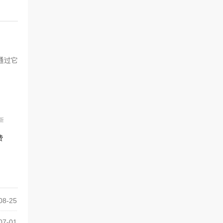
通过它
最新
费
08-25
07-01