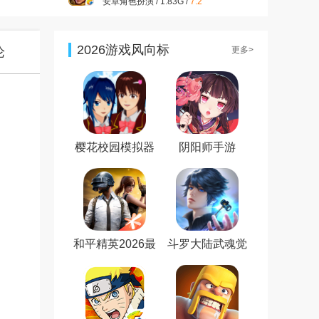
安卓角色扮演 / 1.83G /
7.2
2026游戏风向标
论
更多>
樱花校园模拟器
阴阳师手游
新服装无广告最
新版
和平精英2026最
斗罗大陆武魂觉
新版
醒免费版