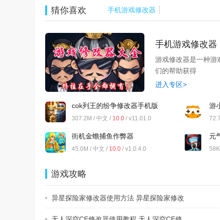
猜你喜欢
手机游戏修改器
手机游戏修改器
游戏修改器是一种游
们的帮助获得
进入专区>
cok列王的纷争修改器手机版
游
307.2M / 中文 /
10.0
/ v11.01.0
72.
街机金蟾捕鱼作弊器
元
45.0M / 中文 /
10.0
/ v1.0.4.0
58K
游戏攻略
异星探险家修改器使用方法 异星探险家修改
无人深空CE修改器使用教程 无人深空CE修