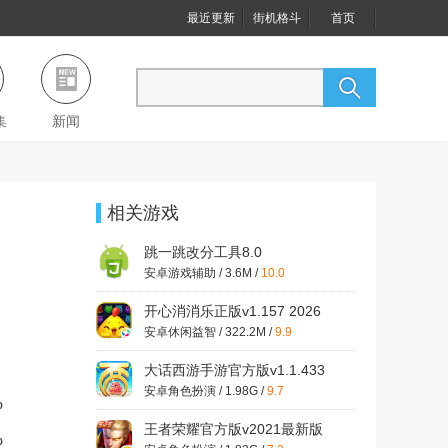
最近更新
街机格斗
首页
集
新闻
相关游戏
跳一跳改分工具8.0
安卓游戏辅助 / 3.6M /
10.0
开心消消乐正版v1.157 2026
最新版
安卓休闲益智 / 322.2M /
9.9
大话西游手游官方版v1.1.433
安卓最新版
安卓角色扮演 / 1.98G /
9.7
%
王者荣耀官方版v2021最新版
%