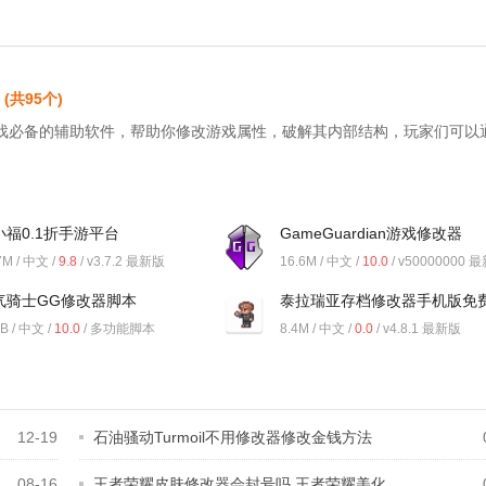
(共95个)
戏必备的辅助软件，帮助你修改游戏属性，破解其内部结构，玩家们可以
小福0.1折手游平台
GameGuardian游戏修改器
7M / 中文 /
9.8
/ v3.7.2 最新版
16.6M / 中文 /
10.0
/ v50000000 
版
气骑士GG修改器脚本
泰拉瑞亚存档修改器手机版免
B / 中文 /
10.0
/ 多功能脚本
8.4M / 中文 /
0.0
/ v4.8.1 最新版
12-19
石油骚动Turmoil不用修改器修改金钱方法
08-16
王者荣耀皮肤修改器会封号吗 王者荣耀美化