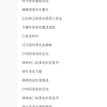
情书美化爆裂水晶
橄榄鸡美化牛魔王
丘比特之箭美化星星八音盒
大嘴年兽美化魔龙戒指
江美化BGF
汪汪美玲美化金箍棒
疗伤药美化吃定你
神奇的二哈美化封灵血书
荷叶美化飞镖
萌萌美化红莲面具
疗伤药美化吃定你
神奇的二哈美化封灵血书
蒲公英美化微型黑洞