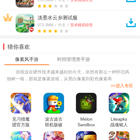
255.5MM / 中文 /
安卓模拟经营
淡墨水云乡测试服
3
973.3MM / 中文 /
安卓模拟经营
猜你喜欢
游戏业在硬件技术越来越好的今天，依然有那么一种怀旧风
独树一格，那就是像素游戏，从黑白像素到彩色像素再
>>进入专区
见习猎魔
波古波古
Melon
Liteapks
团官方版
联机版破
Sandbox
战魂铭人
解版
甜瓜游乐
3.2.2最新
场国际版
破解版