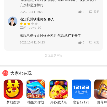
几次都是这样的
回复
2022/10/4 11:56:01
9
浙江杭州铁通网友 客人
Windows 10
出现电视报道时候会闪退 然后就打不开了
回复
2022/10/4 11:54:23
5
暂无更多评论
大家都在玩
梦幻西游
捕鱼大作战
开心消消乐
交管12123
部落