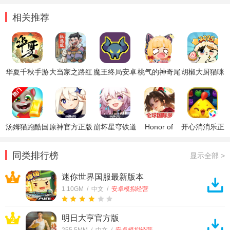
相关推荐
华夏千秋手游
大当家之路红
魔王终局安卓
桃气的神奇尾
胡椒大厨猫咪
官方正版
包版
版游戏
巴最新版
烹饪游戏
汤姆猫跑酷国
原神官方正版
崩坏星穹铁道
Honor of
开心消消乐正
际服破解版
官方正版
Kings王者荣
版
耀国际服
同类排行榜
显示全部 >
迷你世界国服最新版本
1
1.10GM / 中文 /
安卓模拟经营
明日大亨官方版
2