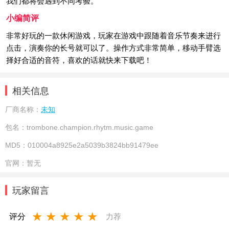
我们都将会遇到不同考验。
小编简评
非常好玩的一款休闲游戏，玩家在游戏中跟随着音乐节奏来进行
点击，演奏你的长号就可以了。操作方式非常简单，移动手臂选
择好合适的音符，喜欢的话就快来下载吧！
相关信息
厂商名称：
未知
包名：
trombone.champion.rhytm.music.game
MD5：
010004a8925e2a5039b3824bb91479ee
官网：
暂无
玩家留言
★
★
★
★
★
评分
力荐