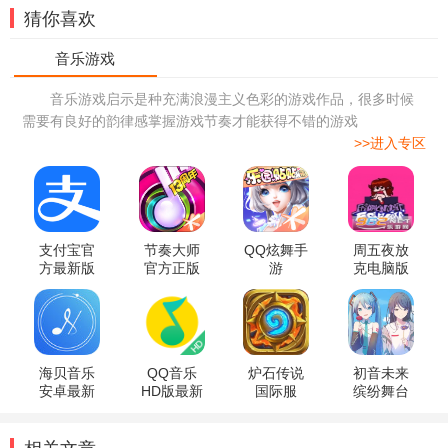
猜你喜欢
音乐游戏启示是种充满浪漫主义色彩的游戏作品，很多时候
需要有良好的韵律感掌握游戏节奏才能获得不错的游戏
>>进入专区
支付宝官
节奏大师
QQ炫舞手
周五夜放
方最新版
官方正版
游
克电脑版
海贝音乐
QQ音乐
炉石传说
初音未来
安卓最新
HD版最新
国际服
缤纷舞台
版
版
2026音乐
官服
节版