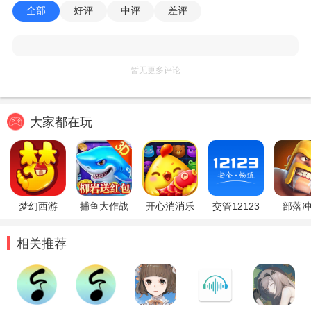
全部
好评
中评
差评
暂无更多评论
大家都在玩
梦幻西游
捕鱼大作战
开心消消乐
交管12123
部落
相关推荐