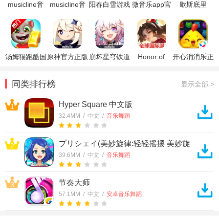
musicline音
musicline音
阳春白雪游戏
微音乐app官
歇斯底里
乐软件app
乐软件
国际服
方版
HexaHysteria
游戏破解版
汤姆猫跑酷国
原神官方正版
崩坏星穹铁道
Honor of
开心消消乐正
际服破解版
官方正版
Kings王者荣
版
耀国际服
同类排行榜
显示全部 >
Hyper Square 中文版
1
32.4MM / 中文 /
音乐舞蹈
プリシェイ(美妙旋律:轻轻摇摆 美妙旋
2
律官方手游)
39.6MM / 中文 /
音乐舞蹈
节奏大师
3
57.1MM / 中文 /
安卓音乐舞蹈