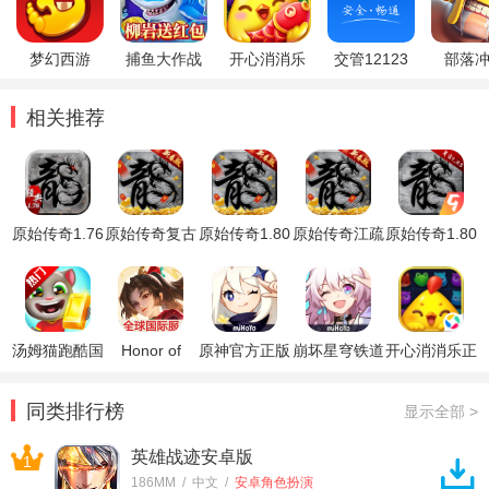
梦幻西游
捕鱼大作战
开心消消乐
交管12123
部落
相关推荐
原始传奇1.76
原始传奇复古
原始传奇1.80
原始传奇江疏
原始传奇1.80
复古经典版手
1.85手游
手游
影版
复古合击经典
游
官方版
汤姆猫跑酷国
Honor of
原神官方正版
崩坏星穹铁道
开心消消乐正
际服破解版
Kings王者荣
官方正版
版
耀国际服
同类排行榜
显示全部 >
英雄战迹安卓版
1
186MM / 中文 /
安卓角色扮演