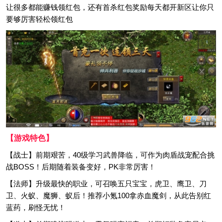
让很多都能赚钱领红包，还有首杀红包奖励每天都开新区让你只
要够厉害轻松领红包
【游戏特色】
【战士】前期艰苦，40级学习武兽降临，可作为肉盾战宠配合挑
战BOSS！后期随着装备变好，PK非常厉害！
【法师】升级最快的职业，可召唤五只宝宝，虎卫、鹰卫、刀
卫、火蚁、魔狮、蚁后！推荐小氪100拿赤血魔剑，从此告别红
蓝药，刷怪无忧！