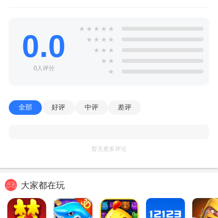
★
★
★
★
★
0.0
★
★
★
★
★
★
★
★
★
0人评分
★
全部
好评
中评
差评
暂无更多评论
大家都在玩