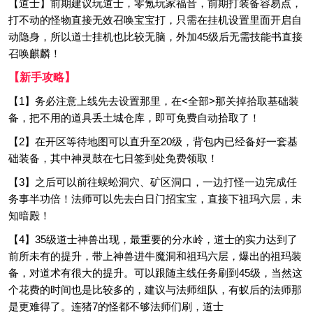
【道士】前期建议玩道士，零氪玩家福音，前期打装备容易点，
打不动的怪物直接无效召唤宝宝打，只需在挂机设置里面开启自
动隐身，所以道士挂机也比较无脑，外加45级后无需技能书直接
召唤麒麟！
【新手攻略】
【1】务必注意上线先去设置那里，在<全部>那关掉拾取基础装
备，把不用的道具丢土城仓库，即可免费自动拾取了！
【2】在开区等待地图可以直升至20级，背包内已经备好一套基
础装备，其中神灵鼓在七日签到处免费领取！
【3】之后可以前往蜈蚣洞穴、矿区洞口，一边打怪一边完成任
务事半功倍！法师可以先去白日门招宝宝，直接下祖玛六层，未
知暗殿！
【4】35级道士神兽出现，最重要的分水岭，道士的实力达到了
前所未有的提升，带上神兽进牛魔洞和祖玛六层，爆出的祖玛装
备，对道术有很大的提升。可以跟随主线任务刷到45级，当然这
个花费的时间也是比较多的，建议与法师组队，有蚁后的法师那
是更难得了。连猪7的怪都不够法师们刷，道士