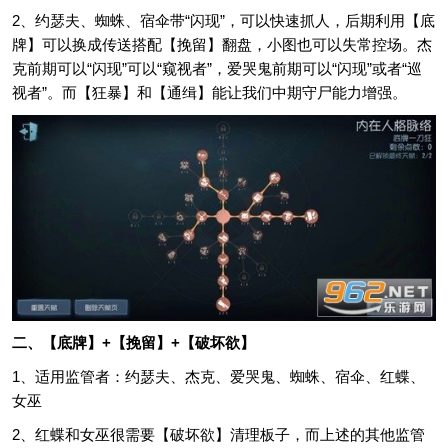
2、约瑟夫、蜘蛛、宿伞带“闪现”，可以快速抓人，后期利用【底
牌】可以换成传送搭配【挽留】翻盘，小图也可以失常控场。杰
克前期可以“闪现”可以“窥视者”，爱哭鬼前期可以“闪现”或者“巡
视者”。而【狂暴】和【通缉】能让我们中期守尸能力增强。
二、【底牌】+【挽留】+【破坏欲】
1、适用监管者：约瑟夫、杰克、爱哭鬼、蜘蛛、宿伞、红蝶、
女巫
2、红蝶和女巫很需要【破坏欲】清理板子，而上述的其他监管