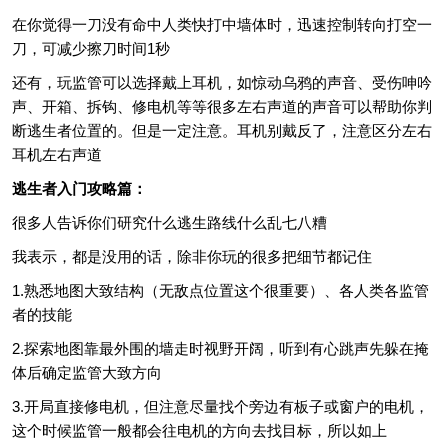
在你觉得一刀没有命中人类快打中墙体时，迅速控制转向打空一
刀，可减少擦刀时间1秒
还有，玩监管可以选择戴上耳机，如惊动乌鸦的声音、受伤呻吟
声、开箱、拆钩、修电机等等很多左右声道的声音可以帮助你判
断逃生者位置的。但是一定注意。耳机别戴反了，注意区分左右
耳机左右声道
逃生者入门攻略篇：
很多人告诉你们研究什么逃生路线什么乱七八糟
我表示，都是没用的话，除非你玩的很多把细节都记住
1.熟悉地图大致结构（无敌点位置这个很重要）、各人类各监管
者的技能
2.探索地图靠最外围的墙走时视野开阔，听到有心跳声先躲在掩
体后确定监管大致方向
3.开局直接修电机，但注意尽量找个旁边有板子或窗户的电机，
这个时候监管一般都会往电机的方向去找目标，所以如上