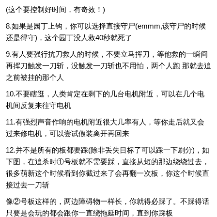
(这个要控制好时间，有奇效！)
8.如果是园丁上钩，你可以选择直接守尸(emmm,该守尸的时候
还是得守)，这个园丁没人救40秒就死了
9.有人要强行抗刀救人的时候，不要立马挥刀，等他救的一瞬间
再挥刀触发一刀斩，没触发一刀斩也不用怕，两个人跑 那就去追
之前被挂的那个人
10.不要瞎逛，人类肯定在剩下的几台电机附近，可以在几个电
机间反复来往守电机
11.有强烈声音作响的电机附近很大几率有人，等你走后就又会
过来修电机，可以尝试假装离开再回来
12.并不是所有的板都要踩(除非丢失目标了可以踩一下刷分)，如
下图，在追杀时①号板就不需要踩，直接从短的那边绕绕过去，
很多萌新这个时候看到你截过来了会再翻一次板，你这个时候直
接过去一刀斩
像②号板这样的，两边障碍物一样长，你就得必踩了。不踩得话
只要是会玩的都会跟你一直绕拖延时间，直到你踩板