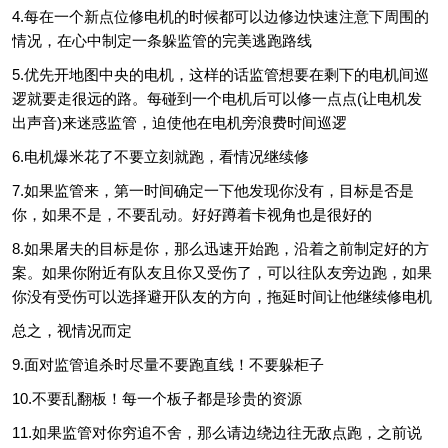
4.每在一个新点位修电机的时候都可以边修边快速注意下周围的
情况，在心中制定一条躲监管的完美逃跑路线
5.优先开地图中央的电机，这样的话监管想要在剩下的电机间巡
逻就要走很远的路。每碰到一个电机后可以修一点点(让电机发
出声音)来迷惑监管，迫使他在电机旁浪费时间巡逻
6.电机爆米花了不要立刻就跑，看情况继续修
7.如果监管来，第一时间确定一下他发现你没有，目标是否是
你，如果不是，不要乱动。好好蹲着卡视角也是很好的
8.如果屠夫的目标是你，那么迅速开始跑，沿着之前制定好的方
案。如果你附近有队友且你又受伤了，可以往队友旁边跑，如果
你没有受伤可以选择避开队友的方向，拖延时间让他继续修电机
总之，视情况而定
9.面对监管追杀时尽量不要跑直线！不要躲柜子
10.不要乱翻板！每一个板子都是珍贵的资源
11.如果监管对你穷追不舍，那么请边绕边往无敌点跑，之前说