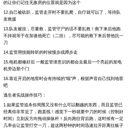
的让你们记住无敌房的位置就是因为这个
12.自己被砍趴，监管走开时不要乱爬，自疗就可以了，等待队
友救援
13.队友被挂，尽量救，监管守尸的话不要乱救！救下来后他跑
不掉就等于在加速他死亡（二挂），尽可能的救下来后替他抗一
刀
14.监管用技能聆听的时候慢步或蹲步走
15.电机都修好后 一般监管潜意识的都会去最后一个亮起的发电
机旁边那个门
16.靠近开启的地窖时会有持续的“嗡”声，根据声音自己找到地窖
吧
逃生者实战操作技巧：
1.如果监管追杀你周围又没有什么可以翻越的东西，而且监管已
经离你非常近了，跑直线！感觉下一秒就要中刀的时候（控制好
时间）立刻反方向拖动操纵杆！反向跑往背后跑，这时候有一定
几率会让监管打空一刀，趁这两秒钟的时间迅速拉开距离往板子