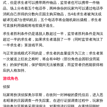
式，但是求生者可以携带两件物品，监管者也可以携带一件物
品。场上分布着五个电话亭，两种身份的玩家均可以通过电话亭
消耗自己所得的分数向庄园主购买物品，当4名求生者被淘汰或
破译完成7台密码机后，五个电话亭将会随机刷出撬棍，求生者
可直接利用撬棍将地窖撬开逃生。
求生者胜利条件仍是逃脱人数超过一半，监管者胜利条件是淘汰
超过一半的求生者，如果求生者逃脱了一半（同时监管者淘汰了
一半求生者）算游戏平局。
与正常游戏模式不同的是，求生者的血量提升为三次；求生者第
一次被送上狂欢之椅时，将会有44秒（部分角色会因职业而延
长）的保护机制，保护期间无法被救援，而监管者仍然能获得相
应的人格加持。
游戏角色
侦探
玩家将扮演侦探奥尔菲斯，在收到一封神秘的委托信后，进入恶
名昭著的庄园调查一件失踪案。在进行证据调查过程中，玩家扮
演的奥尔菲斯将采用演绎法，对案情进行回顾。在案情回顾时，