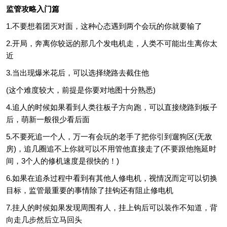
监管攻略入门篇
1.不要想着团灭对面，这种心态遇到两个会玩的你就要输了
2.开局，奔离你较远的那几个发电机走，人类不可能出生离你太
近
3.当出现爆米花后，可以选择绕路去截住他
(这个难度较大，前提是你要对地图十分熟悉)
4.追人的时候如果看到人类往板子方向跑，可以直接绕路到板子
后，萌新一般很少看后面
5.不要死追一个人，万一有会玩的老手了把你引到遛狗区(无敌
房)，追几圈追不上你就可以不用管他直接走了(不要跟他拖延时
间，3个人的修机速度是很快的！)
6.如果在追杀过程中看到有其他人修电机，视情况而定可以切换
目标，监管最重要的事情除了挂钩还有阻止修电机
7.挂人的时候如果发现周围有人，挂上钩后可以装作不知道，背
向走几步然后立马回头