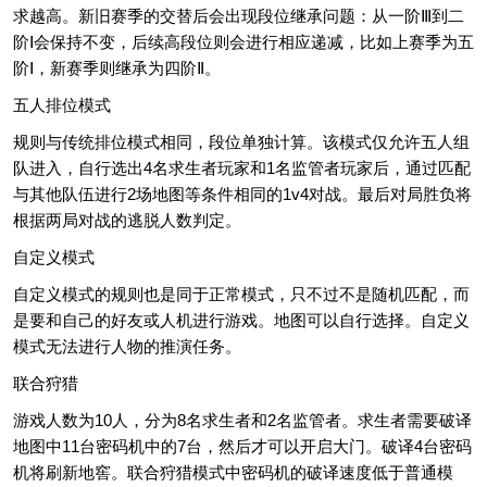
求越高。新旧赛季的交替后会出现段位继承问题：从一阶Ⅲ到二
阶Ⅰ会保持不变，后续高段位则会进行相应递减，比如上赛季为五
阶Ⅰ，新赛季则继承为四阶Ⅱ。
五人排位模式
规则与传统排位模式相同，段位单独计算。该模式仅允许五人组
队进入，自行选出4名求生者玩家和1名监管者玩家后，通过匹配
与其他队伍进行2场地图等条件相同的1v4对战。最后对局胜负将
根据两局对战的逃脱人数判定。
自定义模式
自定义模式的规则也是同于正常模式，只不过不是随机匹配，而
是要和自己的好友或人机进行游戏。地图可以自行选择。自定义
模式无法进行人物的推演任务。
联合狩猎
游戏人数为10人，分为8名求生者和2名监管者。求生者需要破译
地图中11台密码机中的7台，然后才可以开启大门。破译4台密码
机将刷新地窖。联合狩猎模式中密码机的破译速度低于普通模