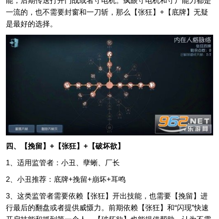
能，后期传送打开门战或者守电机。疯眼守电机和守尸能力都是
一流的，也不需要封窗和一刀斩，那么【张狂】+【底牌】无疑
是最好的选择。
四、【挽留】+【张狂】+【破坏欲】
1、适用监管者：小丑、孽蜥、厂长
2、小丑推荐：底牌+挽留+崩坏+耳鸣
3、这类监管者需要依赖【张狂】开出技能，也需要【挽留】进
行最后的翻盘或者提供威慑力。前期依赖【张狂】和“闪现”快速