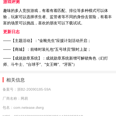
游戏评测
趣味的多人竞技游戏，有着有着匹配、排位等多种模式可以体
验，玩家可以选择求生者、监管者等不同的身份去冒险，有着丰
富的场景可以挑战，喜欢的朋友可以下载试试。
更新日志
——【主题活动】：“金靴先生”应援计划活动开启；
——【商城】：前锋时装礼包“五号球员”限时上架；
——【成就勋章系统】：成就勋章系统新增可解锁角色（幻灯
师、斗牛士、“台球手”、“女王蜂”、“牙医”）
相关信息
备案号：
浙B2-20090185-59A
厂商名称：
网易
包名：
com.netease.dwrg