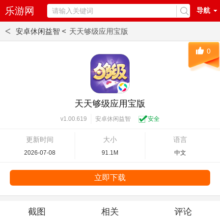
乐游网
导航
<
安卓休闲益智 <
天天够级应用宝版
0
天天够级应用宝版
安卓休闲益智
安全
v1.00.619
更新时间
大小
语言
2026-07-08
91.1M
中文
立即下载
截图
相关
评论