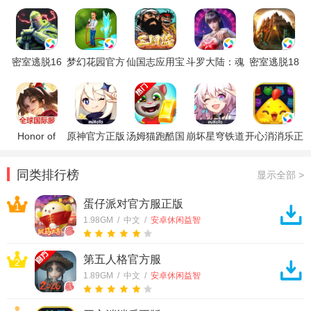
密室逃脱16
梦幻花园官方
仙国志应用宝
斗罗大陆：魂
密室逃脱18
神殿遗迹应用
正版
版
师对决应用宝
移动迷城应用
宝版本
版本
宝版
Honor of
原神官方正版
汤姆猫跑酷国
崩坏星穹铁道
开心消消乐正
Kings王者荣
际服破解版
官方正版
版
耀国际服
同类排行榜
显示全部 >
蛋仔派对官方服正版
1
1.98GM / 中文 /
安卓休闲益智
第五人格官方服
2
1.89GM / 中文 /
安卓休闲益智