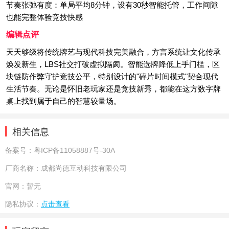
节奏张弛有度：单局平均8分钟，设有30秒智能托管，工作间隙
也能完整体验竞技快感
编辑点评
天天够级将传统牌艺与现代科技完美融合，方言系统让文化传承
焕发新生，LBS社交打破虚拟隔阂。智能选牌降低上手门槛，区
块链防作弊守护竞技公平，特别设计的"碎片时间模式"契合现代
生活节奏。无论是怀旧老玩家还是竞技新秀，都能在这方数字牌
桌上找到属于自己的智慧较量场。
相关信息
备案号：
粤ICP备11058887号-30A
厂商名称：
成都尚德互动科技有限公司
官网：
暂无
隐私协议：
点击查看