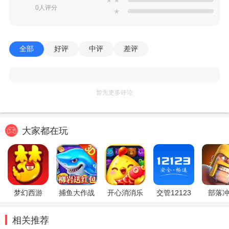
★
★
0人评分
★
全部
好评
中评
差评
暂无更多评论
大家都在玩
梦幻西游
捕鱼大作战
开心消消乐
交管12123
部落
相关推荐