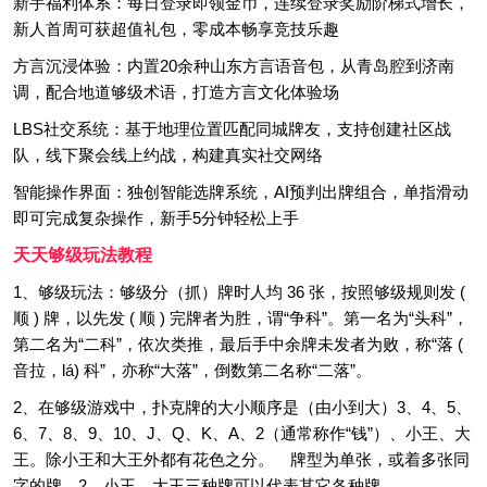
新手福利体系：每日登录即领金币，连续登录奖励阶梯式增长，
新人首周可获超值礼包，零成本畅享竞技乐趣
方言沉浸体验：内置20余种山东方言语音包，从青岛腔到济南
调，配合地道够级术语，打造方言文化体验场
LBS社交系统：基于地理位置匹配同城牌友，支持创建社区战
队，线下聚会线上约战，构建真实社交网络
智能操作界面：独创智能选牌系统，AI预判出牌组合，单指滑动
即可完成复杂操作，新手5分钟轻松上手
天天够级玩法教程
1、够级玩法：够级分（抓）牌时人均 36 张，按照够级规则发 (
顺 ) 牌，以先发 ( 顺 ) 完牌者为胜，谓“争科”。第一名为“头科”，
第二名为“二科”，依次类推，最后手中余牌未发者为败，称“落 (
音拉，lá) 科”，亦称“大落”，倒数第二名称“二落”。
2、在够级游戏中，扑克牌的大小顺序是（由小到大）3、4、5、
6、7、8、9、10、J、Q、K、A、2（通常称作“钱”）、小王、大
王。除小王和大王外都有花色之分。 牌型为单张，或着多张同
字的牌。2、小王、大王三种牌可以代表其它各种牌。