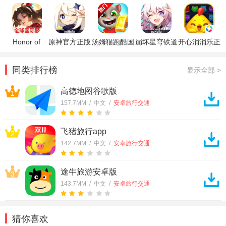
APK逆向修改
工具)
Honor of
原神官方正版
汤姆猫跑酷国
崩坏星穹铁道
开心消消乐正
Kings王者荣
际服破解版
官方正版
版
耀国际服
同类排行榜
显示全部 >
高德地图谷歌版
1
157.7MM / 中文 /
安卓旅行交通
飞猪旅行app
2
142.7MM / 中文 /
安卓旅行交通
途牛旅游安卓版
3
143.7MM / 中文 /
安卓旅行交通
猜你喜欢