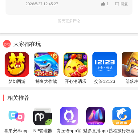
回复
2026/5/27 12:45:27
1
暂无更多评论
大家都在玩
梦幻西游
捕鱼大作战
开心消消乐
交管12123
部落
相关推荐
喜弟安卓app
NP管理器
青丘语app官
魅影直播app
携程旅行极速
APP(安卓
方正版
免费版
版