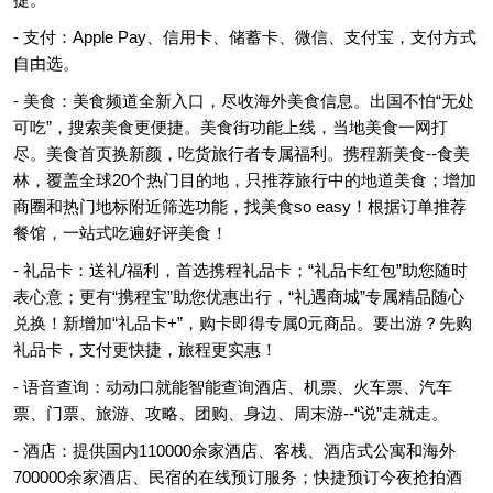
- 支付：Apple Pay、信用卡、储蓄卡、微信、支付宝，支付方式
自由选。
- 美食：美食频道全新入口，尽收海外美食信息。出国不怕“无处
可吃”，搜索美食更便捷。美食街功能上线，当地美食一网打
尽。美食首页换新颜，吃货旅行者专属福利。携程新美食--食美
林，覆盖全球20个热门目的地，只推荐旅行中的地道美食；增加
商圈和热门地标附近筛选功能，找美食so easy！根据订单推荐
餐馆，一站式吃遍好评美食！
- 礼品卡：送礼/福利，首选携程礼品卡；“礼品卡红包”助您随时
表心意；更有“携程宝”助您优惠出行，“礼遇商城”专属精品随心
兑换！新增加“礼品卡+”，购卡即得专属0元商品。要出游？先购
礼品卡，支付更快捷，旅程更实惠！
- 语音查询：动动口就能智能查询酒店、机票、火车票、汽车
票、门票、旅游、攻略、团购、身边、周末游--“说”走就走。
- 酒店：提供国内110000余家酒店、客栈、酒店式公寓和海外
700000余家酒店、民宿的在线预订服务；快捷预订今夜抢拍酒