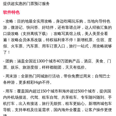
提供超实惠的门票预订服务
软件特色
- 攻略：目的地最全实用攻略，身边吃喝玩乐购，当地向导特色
游，微游记、快问答、好结伴，还有靠谱点评，达人经验汇集的
口袋攻略（支持离线下载）；攻略写真馆上线，美人美景全看
遍！攻略会员体系改版，特权福利拿不停！新增机票、住宿、度
假、火车票、汽车票、用车订票入口，旅行一站式，用攻略就够
了！
- 团购：涵盖全国近1300个城市40万团购产品，酒店、美食、门
票、娱乐、旅游度假，样样都能团，天天有低价。
- 周末游：全新热门同城旅行活动，带你免费过周末；自驾巴士
各种游，更多精彩High不停。
- 用车：覆盖国内超过150个城市和海外超过500个城市，提供国
内外机场接送、代驾、租车自驾、共享租车、专车随叫随到、手
机打车，出入有接送，旅行无烦扰，租车更贴心。新增跨城包车
导航，支持单程及往返需求，国内海外全覆盖，让客户操作更便
捷。