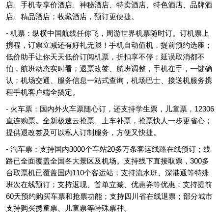
店、手机专享价酒店、神秘酒店、特卖酒店、特色酒店、品牌酒
店、精品酒店；收藏酒店，预订更便捷。
- 机票：纵横中国航线任你飞，周游世界机票随时订。订机票上
携程，订票立减还有好礼无限！手机自动值机，提前预约选座；
低价助手让你天天低价订阅机票，折扣享不停；延误取消都不
怕，航班动态实时看；退票改签、航班调整，手机在手，一键确
认；机场交通、服务信息一站式查询，机场巴士、接送机服务携
程手机客户端全搞定。
- 火车票：国内外火车票随心订，还支持学生票，儿童票，12306
直连购票。全新极速云抢票、上车补票，抢票快人一步更省心；
提供退改签及可以私人订制服务，方便又快捷。
- 汽车票：支持国内3000个车站20多万条客运线路在线预订；线
路已全面覆盖全国各大景区及机场。支持线下直接取票，300多
台取票机已覆盖国内110个客运站；支持流水班、深港通等特殊
班次在线预订；支持返现、首单立减、优惠券等优惠；支持提前
60天预约购买车票和抢票功能；支持四川省在线退票；部分城市
支持购买携童票、儿童票等特殊票种。