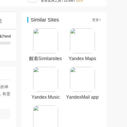
安卓实用工具 / 10.8M /
10.0
拼多多app官方版v8.8.0 安卓
版
安卓购物优惠 / 24.8M /
9.3
Similar Sites
论
更多>
抖音短视频appv37.8.0 最新版
安卓影音视听 / 327.7M /
9.4
小红书app官方版v9.19.0 官方
安卓版
安卓聊天社交 / 154.0M /
9.4
醒着Similarsites
Yandex Maps
美图秀秀手机版官方版
手机版
app
v10.10.0最新版
安卓摄影摄像 / 174M /
10.0
门的单
，有需
Yandex Music
YandexMail app
app