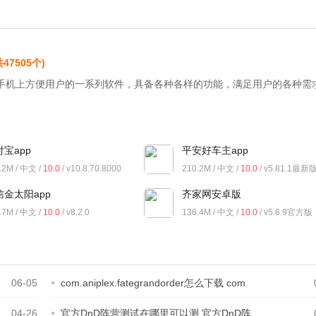
共47505个)
手机上方便用户的一系列软件，具备各种各样的功能，满足用户的各种需
宝app
平安好车主app
.2M / 中文 /
10.0
/ v10.8.70.8000
210.2M / 中文 /
10.0
/ v5.81.1最新
信金太阳app
齐家网安卓版
.7M / 中文 /
10.0
/ v8.2.0
136.4M / 中文 /
10.0
/ v5.6.9官方版
06-05
com.aniplex.fategrandorder怎么下载 com
04-26
官方DnD阵营测试在哪里可以测 官方DnD阵