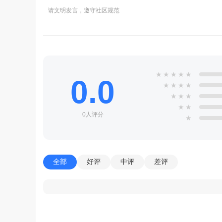
请文明发言，遵守社区规范
★
★
★
★
★
0.0
★
★
★
★
★
★
★
★
★
0人评分
★
全部
好评
中评
差评