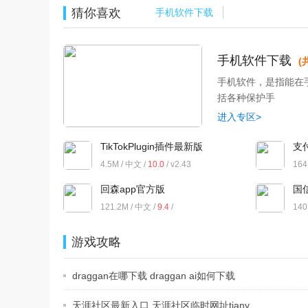
猜你喜欢
手机软件下载
手机软件下载
(
手机软件，是指能在
括各种保护手
进入专区>
TikTokPlugin插件最新版
支付
4.5M / 中文 /
10.0
/ v2.43
164
回森app官方版
国
121.2M / 中文 /
9.4
/
140
v3.155.0.351370 安卓版
游戏攻略
draggan在哪下载 draggan ai如何下载
天涯社区最新入口 天涯社区临时网址tiany