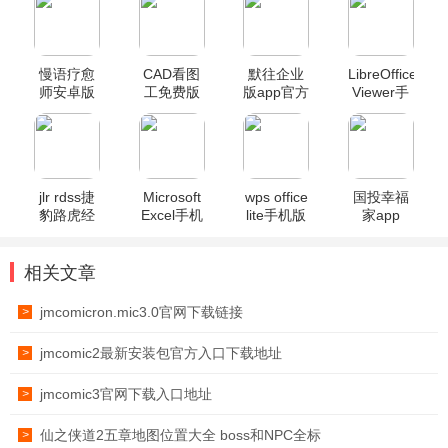
慢语疗愈
CAD看图
默往企业
LibreOffice
师安卓版
工免费版
版app官方
Viewer手
版
机官方版
jlr rdss捷
Microsoft
wps office
国投幸福
豹路虎经
Excel手机
lite手机版
家app
销商app
版
相关文章
jmcomicron.mic3.0官网下载链接
>
jmcomic2最新安装包官方入口下载地址
>
jmcomic3官网下载入口地址
>
仙之侠道2五章地图位置大全 boss和NPC全标
>