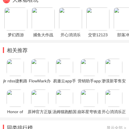
大家都在玩
梦幻西游
捕鱼大作战
开心消消乐
交管12123
部落
相关推荐
jlr rdss捷豹路
FlowMark办
易遨云app手
营销助手app
渺漠新零售安
虎经销商app
公软件最新版
机版
官方版
卓客户端
Honor of
原神官方正版
汤姆猫跑酷国
崩坏星穹铁道
开心消消乐正
Kings王者荣
际服破解版
官方正版
版
耀国际服
同类排行榜
显示全部 >