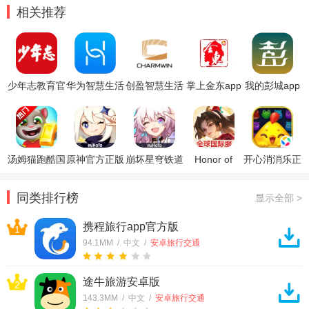
相关推荐
少年志教育官
华为智慧生活
创盈智慧生活
掌上金东app
我的彭城app
方网app
app
app
汤姆猫跑酷国
原神官方正版
崩坏星穹铁道
Honor of
开心消消乐正
际服破解版
官方正版
Kings王者荣
版
耀国际服
同类排行榜
显示全部 >
携程旅行app官方版
1
94.1MM / 中文 /
安卓旅行交通
途牛旅游安卓版
2
143.3MM / 中文 /
安卓旅行交通