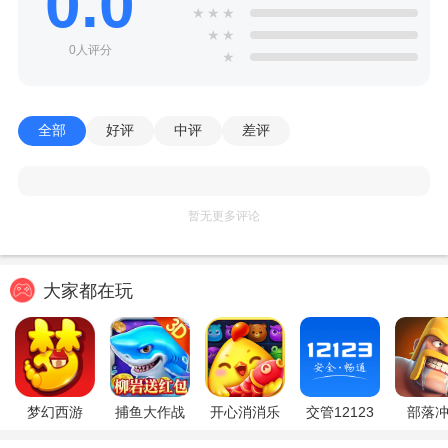
0.0
★
★
★
★
★
0人评分
★
全部
好评
中评
差评
暂无更多评论
大家都在玩
梦幻西游
捕鱼大作战
开心消消乐
交管12123
部落