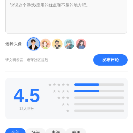
选择头像:
发布评论
请文明发言，遵守社区规范
★
★
★
★
★
4.5
★
★
★
★
★
★
★
★
★
12人评分
★
全部
好评
中评
差评