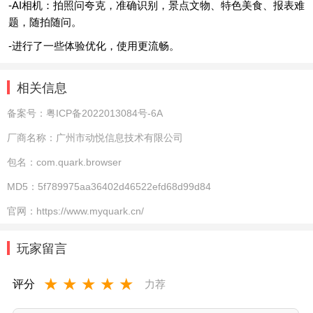
-AI相机：拍照问夸克，准确识别，景点文物、特色美食、报表难
题，随拍随问。
-进行了一些体验优化，使用更流畅。
相关信息
备案号：
粤ICP备2022013084号-6A
厂商名称：
广州市动悦信息技术有限公司
包名：
com.quark.browser
MD5：
5f789975aa36402d46522efd68d99d84
官网：
https://www.myquark.cn/
玩家留言
★
★
★
★
★
评分
力荐