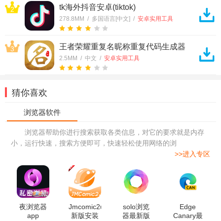
tk海外抖音安卓(tiktok)
2
278.8MM / 多国语言[中文] /
安卓实用工具
王者荣耀重复名昵称重复代码生成器
3
2.5MM / 中文 /
安卓实用工具
猜你喜欢
浏览器帮助你进行搜索获取各类信息，对它的要求就是内存
小，运行快速，搜索方便即可，快速轻松使用网络的浏
>>进入专区
夜浏览器
Jmcomic2undefned
solo浏览
Edge
app
新版安装
器最新版
Canary最