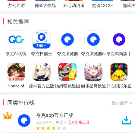
梦幻西游
捕鱼大作战
开心消消乐
交管12123
部落
相关推荐
夸克AI眼镜
夸克扫描王
夸克浏览器
夸克浏览器tv
夸克精简版手
app
app
app
版apk
表版
Honor of
原神官方正版
汤姆猫跑酷国
崩坏星穹铁道
开心消消乐正
Kings王者荣
际服破解版
官方正版
版
耀国际服
同类排行榜
显示全部 >
夸克app官方正版
1
160.9MM / 中文 /
安卓实用工具