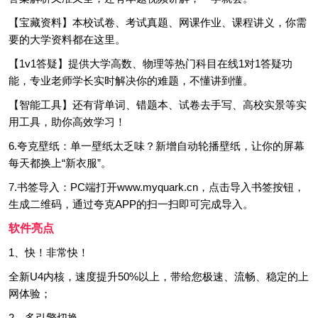
【宝藏资料】本校试卷、考试真题、网课作业、课程讲义，你需
要的大学资料都在这里。
【1v1答疑】提供大学高数、物理等热门科目在线1对1答疑功
能，专业老师学长实时解决你的难题，不懂讲到懂。
【智能工具】还有背单词、错题本、试卷去手写、高校实景等实
用工具，助你高效学习！
6.夸克壁纸：单一壁纸太乏味？新增自动轮播壁纸，让你的屏幕
每天都换上“新衣服”。
7.书签导入：PC端打开www.myquark.cn，点击导入书签按钮，
生成二维码，通过夸克APP的扫一扫即可完成导入。
软件亮点
1、快！非常快！
全新U4内核，速度提升50%以上，带给您极速、流畅、稳定的上
网体验；
2、多引擎切换