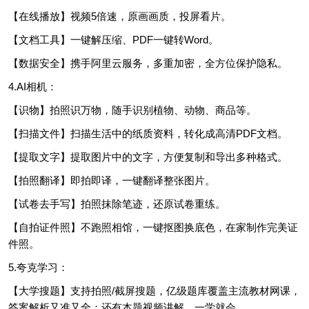
【在线播放】视频5倍速，原画画质，投屏看片。
【文档工具】一键解压缩、PDF一键转Word。
【数据安全】携手阿里云服务，多重加密，全方位保护隐私。
4.AI相机：
【识物】拍照识万物，随手识别植物、动物、商品等。
【扫描文件】扫描生活中的纸质资料，转化成高清PDF文档。
【提取文字】提取图片中的文字，方便复制和导出多种格式。
【拍照翻译】即拍即译，一键翻译整张图片。
【试卷去手写】拍照抹除笔迹，还原试卷重练。
【自拍证件照】不跑照相馆，一键抠图换底色，在家制作完美证
件照。
5.夸克学习：
【大学搜题】支持拍照/截屏搜题，亿级题库覆盖主流教材网课，
答案解析又准又全；还有本题视频讲解，一学就会。