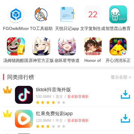
FGOwikiMooncell
TO工具箱助
天悦日记app
文字复制生成
智慧昆山教育
最新版
手app
器
平台软件最新
版
汤姆猫跑酷国
原神官方正版
崩坏星穹铁道
Honor of
开心消消乐正
际服破解版
官方正版
Kings王者荣
版
耀国际服
同类排行榜
显示全部 >
tiktok抖音海外版
1
530.0MM / 英文 /
安卓影音视听
红果免费短剧app
2
120.9MM / 中文 /
安卓影音视听