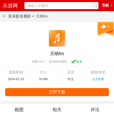
乐游网
导航
<
安卓影音视听 <
天呐fm
0
天呐fm
安卓影音视听
安全
免费 v3.4
更新时间
大小
语言
权限管理
2024-01-15
34.8M
中文
点击查看
立即下载
截图
相关
评论