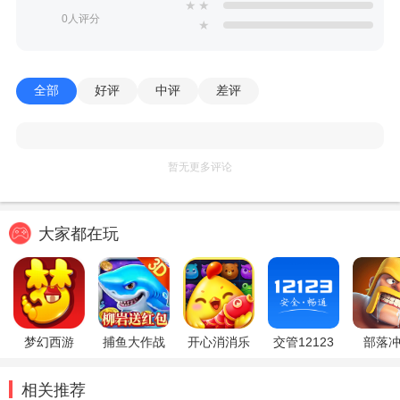
★
★
0人评分
★
全部
好评
中评
差评
暂无更多评论
大家都在玩
梦幻西游
捕鱼大作战
开心消消乐
交管12123
部落
相关推荐