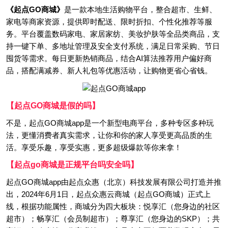
《起点GO商城》
是一款本地生活购物平台，整合超市、生鲜、
家电等商家资源，提供即时配送、限时折扣、个性化推荐等服
务。平台覆盖数码家电、家居家纺、美妆护肤等全品类商品，支
持一键下单、多地址管理及安全支付系统，满足日常采购、节日
囤货等需求。每日更新热销商品，结合AI算法推荐用户偏好商
品，搭配满减券、新人礼包等优惠活动，让购物更省心省钱。
【起点GO商城是假的吗】
不是，起点GO商城app是一个新型电商平台，多种专区多种玩
法，更懂消费者真实需求，让你和你的家人享受更高品质的生
活。享受乐趣，享受实惠，更多超级爆款等你来拿！
【起点go商城是正规平台吗安全吗】
起点GO商城app由起点众惠（北京）科技发展有限公司打造并推
出，2024年6月1日，起点众惠云商城（起点GO商城）正式上
线，根据功能属性，商城分为四大板块：悦享汇（您身边的社区
超市）；畅享汇（会员制超市）；尊享汇（您身边的SKP）；共