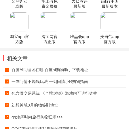
义乌购安
掌上有色
大众点评
snkrs中国
卓版
贵金属价
最新版
最新版本
格app
淘宝app官
淘宝网官
唯品会app
麦当劳app
方版
方正版
官方版
官方版
相关文章
百度AI助理团在哪 百度ai购物助手下载地址
>
一剑问情不烧钱玩法 一剑问情小R购物指南
>
包含微交易系统 《全境封锁》游戏内可进行购物
>
幻想神域8月购物签到地址
>
qq炫舞时尚旅行购物狂潮sss
>
QQ炫舞旅行挑战24期购物狂潮S搭配
>