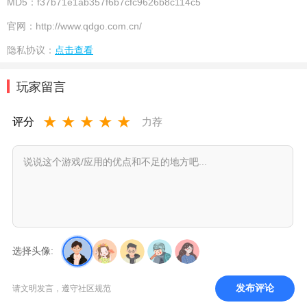
MD5：
f37b71e1ab357f6b7cfc9626b8c114c5
官网：
http://www.qdgo.com.cn/
隐私协议：
点击查看
玩家留言
★
★
★
★
★
评分
力荐
选择头像:
发布评论
请文明发言，遵守社区规范