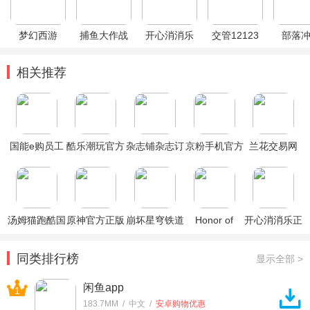
梦幻西游
捕鱼大作战
开心消消乐
交管12123
部落
相关推荐
国能e购员工
酷乐潮玩官方
杂志铺杂志订
京粉手机官方
兰花交易网
大集软件
商城app
阅app
版
app
汤姆猫跑酷国
原神官方正版
崩坏星穹铁道
Honor of
开心消消乐正
际服破解版
官方正版
Kings王者荣
版
耀国际服
同类排行榜
显示全部 >
闲鱼app
1
183.7MM / 中文 /
安卓购物优惠