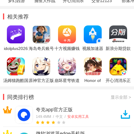
梦幻西游
捕鱼大作战
开心消消乐
交管12123
部落
相关推荐
idolplus2026
海岛奇兵账号
十方视频赚钱
视频加速器
新浪分期贷款
版
绑定工具昆仑
版
app免费加速
app
版
版
汤姆猫跑酷国
原神官方正版
崩坏星穹铁道
Honor of
开心消消乐正
际服破解版
官方正版
Kings王者荣
版
耀国际服
同类排行榜
显示全部 >
夸克app官方正版
1
149.4MM / 中文 /
安卓实用工具
微软浏览器edge手机版