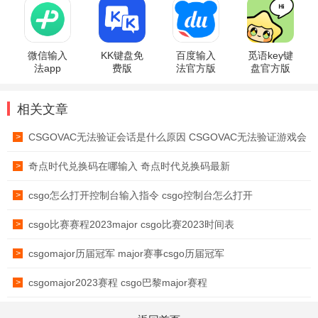
输入法
微信输入
KK键盘免
百度输入
觅语key键
法app
费版
法官方版
盘官方版
app
相关文章
CSGOVAC无法验证会话是什么原因 CSGOVAC无法验证游戏会
>
话怎么解决
奇点时代兑换码在哪输入 奇点时代兑换码最新
>
csgo怎么打开控制台输入指令 csgo控制台怎么打开
>
csgo比赛赛程2023major csgo比赛2023时间表
>
csgomajor历届冠军 major赛事csgo历届冠军
>
csgomajor2023赛程 csgo巴黎major赛程
>