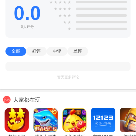
★
★
★
★
★
0.0
★
★
★
★
★
★
★
★
★
0人评分
★
全部
好评
中评
差评
暂无更多评论
大家都在玩