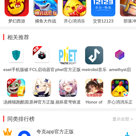
梦幻西游
捕鱼大作战
开心消消乐
交管12123
部落
相关推荐
eset手机版破
FCL启动器官
phet官方正版
metrolist音乐
amethyst启
解版
方联机工具
免费版
播放器
动器官方正版
EnchantNet1.1
版本手机版
汤姆猫跑酷国
原神官方正版
崩坏星穹铁道
Honor of
开心消消乐正
际服破解版
官方正版
Kings王者荣
版
耀国际服
同类排行榜
显示全部 >
夸克app官方正版
1