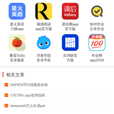
星火英语
偶滴阅读
课后网app
快对作业
六级app
app官方版
官方版
正本作业
答案扫描
软件
番茄ToDo
洋葱学院
百词斩官
作业帮
安卓最新
安卓手机
方版
app2026
版
版
最新版
相关文章
SAPIEN币行情最新价格
>
小红书hi app使用指南
>
deepseek怎么生成ppt
>