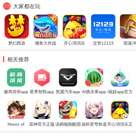
大家都在玩
梦幻西游
捕鱼大作战
开心消消乐
交管12123
部落
相关推荐
极简排班app
星界智联app
凯翼汽车app
AI挑水果app
i福娃app官方
官方版
版
Honor of
原神官方正版
汤姆猫跑酷国
崩坏星穹铁道
开心消消乐正
Kings王者荣
际服破解版
官方正版
版