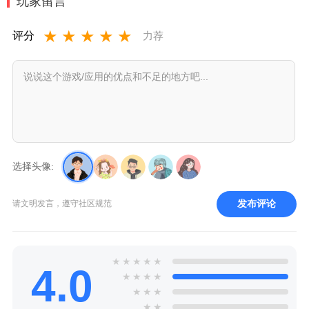
玩家留言
★
★
★
★
★
评分
力荐
选择头像:
发布评论
请文明发言，遵守社区规范
★
★
★
★
★
4.0
★
★
★
★
★
★
★
★
★