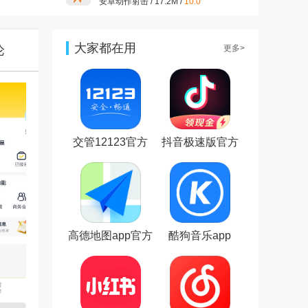
安卓动作射击 / 17.2M /
10.0
拼多多app官方版v8.16.0 安卓
版
安卓购物优惠 / 24.7M /
9.3
大家都在用
论
更多>
抖音短视频appv37.8.0 最新版
安卓影音视听 / 327.7M /
9.4
小红书app官方版v9.19.0 官方
安卓版
安卓聊天社交 / 154.0M /
9.4
交管12123官方
抖音极速版官方
美图秀秀手机版官方版
最新版本
正版
v10.10.0最新版
安卓摄影摄像 / 174M /
10.0
高德地图app官方
酷狗音乐app
版