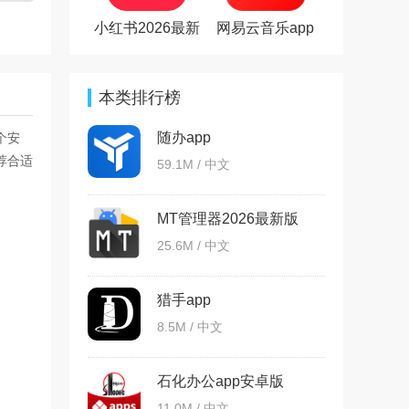
小红书2026最新
网易云音乐app
版
本类排行榜
随办app
个安
荐合适
59.1M / 中文
MT管理器2026最新版
25.6M / 中文
猎手app
8.5M / 中文
石化办公app安卓版
11.0M / 中文