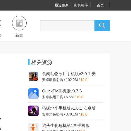
最近更新
街机格斗
首页
集
新闻
相关资源
食肉动物冰川手机版v2.0.1 安
卓版
安卓动作射击 / 102.2M /
10.0
QuickPic手机版v9.7.6
安卓实用工具 / 6.5M /
10.0
猫咪地牢手机版v1.0.1 安卓版
安卓角色扮演 / 370.1M /
10.0
%
狗头生化危机第1章手机版
%
v21.03.091921 安卓版