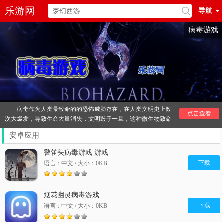
乐游网
导航
病毒游戏
病毒作为人类最致命的的恐怖威胁存在，在人类文明史上数
点击查看
次大爆发，导致生命大量消失，文明毁于一旦，这种微生物致命
杀手成为恐怖的代名词，病毒题材的电脑游戏比较多，也很受欢
安卓应用
迎。
病毒类游戏有安卓病毒游戏，iphone病毒游戏，病毒类单机
警笛头病毒游戏 游戏
游戏等，比较好玩的病毒游戏有《逆转录病毒》、《腐烂过度》
下载
语言：中文 / 大小：0KB
等。
其他
病毒
推荐：
烟花幽灵病毒游戏
下载
语言：中文 / 大小：0KB