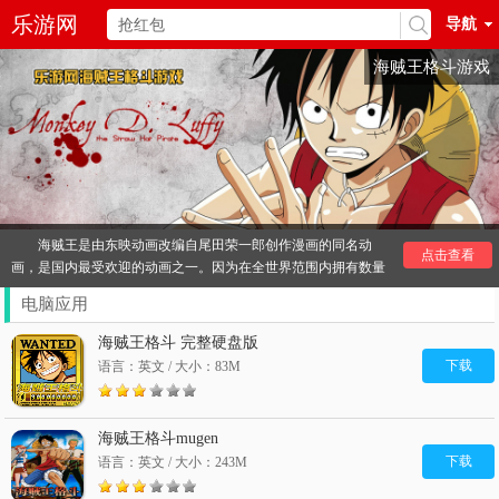
乐游网
导航
海贼王格斗游戏
海贼王是由东映动画改编自尾田荣一郎创作漫画的同名动
点击查看
画，是国内最受欢迎的动画之一。因为在全世界范围内拥有数量
众多的粉丝，该动画的商业价值很高，相继推出了许多同名游
电脑应用
戏，海贼王格斗游戏就是其中一种类型。与无双类的海贼王游戏
不同的是，海贼王格斗游戏将格斗游戏体验与海贼王动画很好的
海贼王格斗 完整硬盘版
结合。
下载
语言：英文 / 大小：83M
游戏中即出现了已登场的各种动画角色，同时玩家还可以操
控人物使用各自的绝招，是动漫迷们真正不能够错过的一类格斗
游戏！
海贼王格斗mugen
其他
推荐：
下载
语言：英文 / 大小：243M