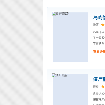
岛屿
推荐:
岛屿部落
了一款又
丰富的关
查看详细
僵尸
推荐:
这款游戏
用掠夺来