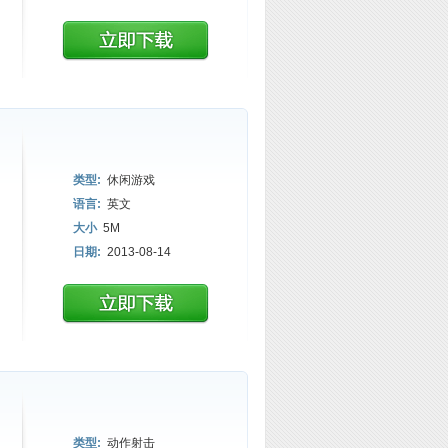
类型:
休闲游戏
语言:
英文
大小
5M
日期:
2013-08-14
类型:
动作射击