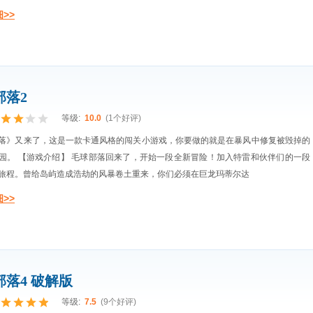
>>
部落2
等级:
10.0
(1个好评)
落》又来了，这是一款卡通风格的闯关小游戏，你要做的就是在暴风中修复被毁掉的
园。 【游戏介绍】 毛球部落回来了，开始一段全新冒险！加入特雷和伙伴们的一段
旅程。曾给岛屿造成浩劫的风暴卷土重来，你们必须在巨龙玛蒂尔达
>>
部落4 破解版
等级:
7.5
(9个好评)