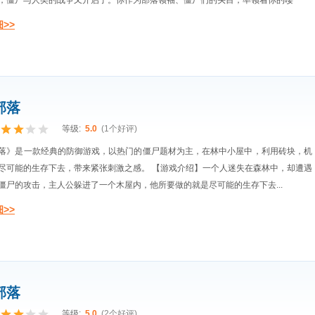
，僵尸与人类的战争又开启了。你作为部落领袖、僵尸们的头目，率领着你的喽
>>
部落
等级:
5.0
(1个好评)
落》是一款经典的防御游戏，以热门的僵尸题材为主，在林中小屋中，利用砖块，机
尽可能的生存下去，带来紧张刺激之感。 【游戏介绍】一个人迷失在森林中，却遭遇
僵尸的攻击，主人公躲进了一个木屋内，他所要做的就是尽可能的生存下去...
>>
部落
等级:
5.0
(2个好评)