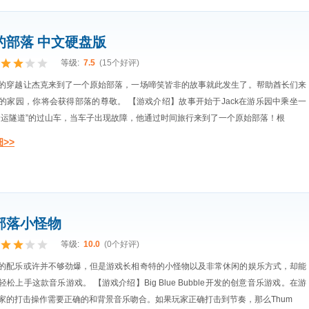
的部落 中文硬盘版
等级:
7.5
(15个好评)
的穿越让杰克来到了一个原始部落，一场啼笑皆非的故事就此发生了。帮助酋长们来
的家园，你将会获得部落的尊敬。 【游戏介绍】故事开始于Jack在游乐园中乘坐一
命运隧道”的过山车，当车子出现故障，他通过时间旅行来到了一个原始部落！根
>>
部落小怪物
等级:
10.0
(0个好评)
的配乐或许并不够劲爆，但是游戏长相奇特的小怪物以及非常休闲的娱乐方式，却能
松上手这款音乐游戏。 【游戏介绍】Big Blue Bubble开发的创意音乐游戏。在游
家的打击操作需要正确的和背景音乐吻合。如果玩家正确打击到节奏，那么Thum