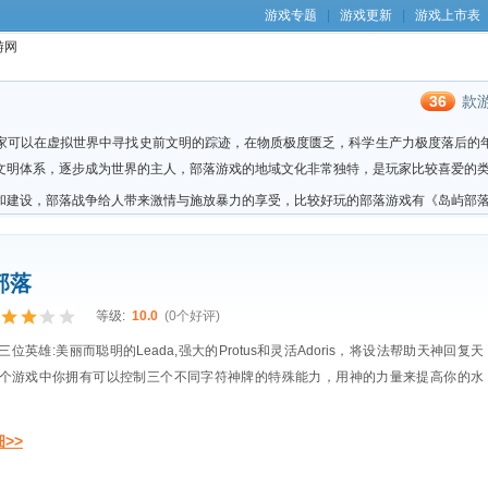
游戏专题
|
游戏更新
|
游戏上市表
36
款
家可以在虚拟世界中寻找史前文明的踪迹，在物质极度匮乏，科学生产力极度落后的
文明体系，逐步成为世界的主人，部落游戏的地域文化非常独特，是玩家比较喜爱的
和建设，部落战争给人带来激情与施放暴力的享受，比较好玩的部落游戏有《岛屿部
部落
等级:
10.0
(0个好评)
位英雄:美丽而聪明的Leada,强大的Protus和灵活Adoris，将设法帮助天神回复天
个游戏中你拥有可以控制三个不同字符神牌的特殊能力，用神的力量来提高你的水
>>