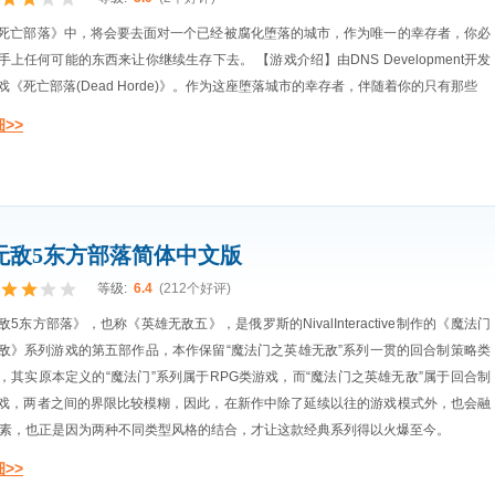
死亡部落》中，将会要去面对一个已经被腐化堕落的城市，作为唯一的幸存者，你必
手上任何可能的东西来让你继续生存下去。 【游戏介绍】由DNS Development开发
戏《死亡部落(Dead Horde)》。作为这座堕落城市的幸存者，伴随着你的只有那些
>>
无敌5东方部落简体中文版
等级:
6.4
(212个好评)
5东方部落》，也称《英雄无敌五》，是俄罗斯的NivalInteractive制作的《魔法门
敌》系列游戏的第五部作品，本作保留“魔法门之英雄无敌”系列一贯的回合制策略类
，其实原本定义的“魔法门”系列属于RPG类游戏，而“魔法门之英雄无敌”属于回合制
戏，两者之间的界限比较模糊，因此，在新作中除了延续以往的游戏模式外，也会融
元素，也正是因为两种不同类型风格的结合，才让这款经典系列得以火爆至今。
>>