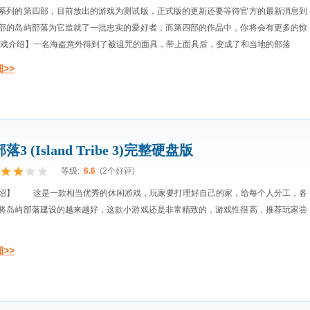
系列的第四部，目前放出的游戏为测试版，正式版的更新还要等待官方的最新消息到
部的岛屿部落为它造就了一批忠实的爱好者，而第四部的作品中，你将会有更多的惊
游戏介绍】一名海盗意外得到了被诅咒的面具，带上面具后，变成了和当地的部落
>>
3 (Island Tribe 3)完整硬盘版
等级:
6.6
(2个好评)
绍】 这是一款相当优秀的休闲游戏，玩家要打理好自己的家，给每个人分工，各
将岛屿部落建设的越来越好，这款小游戏还是非常精致的，游戏性很高，推荐玩家尝
>>