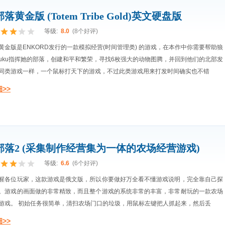
落黄金版 (Totem Tribe Gold)英文硬盘版
等级:
8.0
(8个好评)
黄金版是ENKORD发行的一款模拟经营(时间管理类) 的游戏，在本作中你需要帮助狼
ruku指挥她的部落，创建和平和繁荣，寻找6枚强大的动物图腾，并回到他们的北部发
同类游戏一样，一个鼠标打天下的游戏，不过此类游戏用来打发时间确实也不错
>>
部落2 (采集制作经营集为一体的农场经营游戏)
等级:
6.6
(6个好评)
醒各位玩家，这款游戏是俄文版，所以你要做好万全看不懂游戏说明，完全靠自己探
。游戏的画面做的非常精致，而且整个游戏的系统非常的丰富，非常耐玩的一款农场
游戏。 初始任务很简单，清扫农场门口的垃圾，用鼠标左键把人抓起来，然后丢
>>