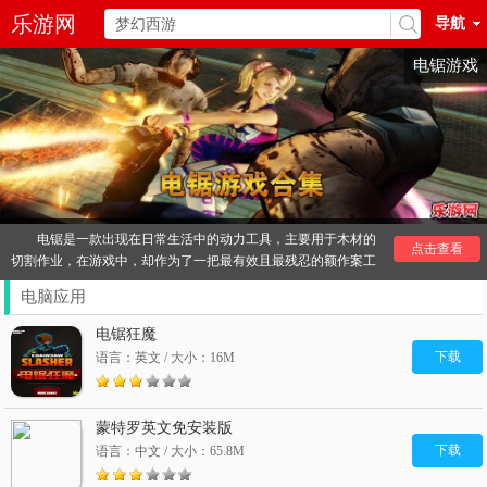
乐游网
导航
电锯游戏
电锯是一款出现在日常生活中的动力工具，主要用于木材的
点击查看
切割作业，在游戏中，却作为了一把最有效且最残忍的额作案工
具，经常与恐怖邪恶血腥类游戏挂钩，电锯在求生类游戏中受到
电脑应用
玩家们的广泛欢迎，其作为对付僵尸的最有效的工具，在求生之
路系列中广泛使用。
电锯狂魔
《电锯游戏》经典经典代表作品：《电锯糖心》，《求生之
下载
语言：英文 / 大小：16M
路》系列，《电锯惊魂》游戏等等。
其他
恐怖游戏
推荐：
惊颤系列
失忆症猪猡的机器
蒙特罗英文免安装版
下载
语言：中文 / 大小：65.8M