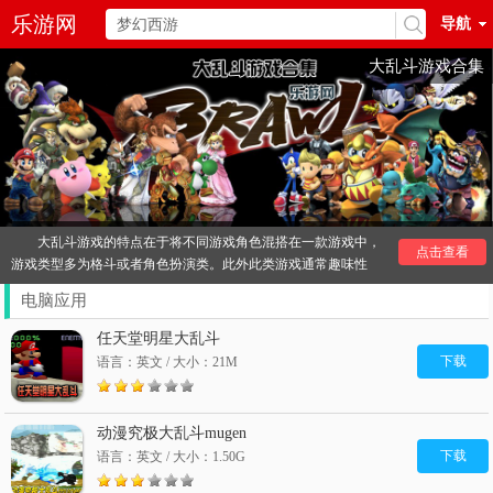
乐游网
导航
大乱斗游戏合集
大乱斗游戏的特点在于将不同游戏角色混搭在一款游戏中，
点击查看
游戏类型多为格斗或者角色扮演类。此外此类游戏通常趣味性
强，适合多人体验，是家庭游戏的一大重要组成部分。
电脑应用
值得注意的是大乱斗游戏中比较著名的是由游戏厂商冠名的
类型，比如《任天堂明星大乱斗》、《索尼全明星大乱斗》等
任天堂明星大乱斗
等。代表作为《动漫明星大乱斗》、《 超级玛丽大乱斗》。
下载
语言：英文 / 大小：21M
其他
大乱斗
推荐：
动漫究极大乱斗mugen
下载
语言：英文 / 大小：1.50G