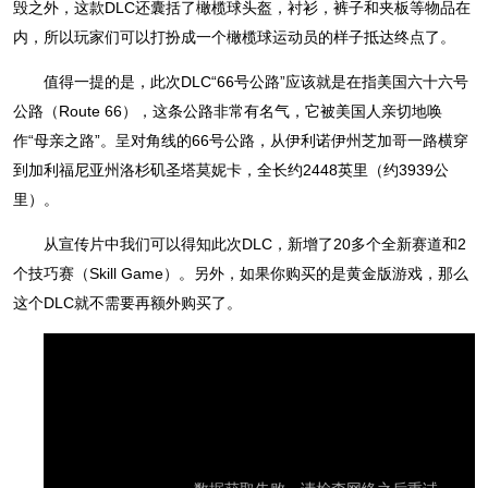
毁之外，这款DLC还囊括了橄榄球头盔，衬衫，裤子和夹板等物品在
内，所以玩家们可以打扮成一个橄榄球运动员的样子抵达终点了。
值得一提的是，此次DLC“66号公路”应该就是在指美国六十六号
公路（Route 66），这条公路非常有名气，它被美国人亲切地唤
作“母亲之路”。呈对角线的66号公路，从伊利诺伊州芝加哥一路横穿
到加利福尼亚州洛杉矶圣塔莫妮卡，全长约2448英里（约3939公
里）。
从宣传片中我们可以得知此次DLC，新增了20多个全新赛道和2
个技巧赛（Skill Game）。另外，如果你购买的是黄金版游戏，那么
这个DLC就不需要再额外购买了。