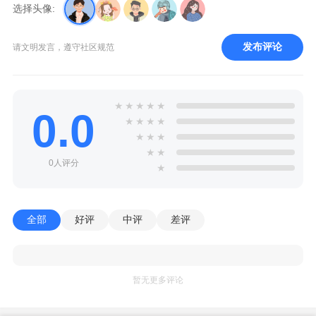
选择头像:
发布评论
请文明发言，遵守社区规范
★
★
★
★
★
0.0
★
★
★
★
★
★
★
★
★
0人评分
★
全部
好评
中评
差评
暂无更多评论