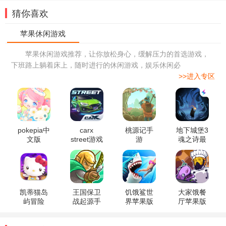
猜你喜欢
苹果休闲游戏推荐，让你放松身心，缓解压力的首选游戏，
下班路上躺着床上，随时进行的休闲游戏，娱乐休闲必
>>进入专区
pokepia中
carx
桃源记手
地下城堡3
文版
street游戏
游
魂之诗最
新版
凯蒂猫岛
王国保卫
饥饿鲨世
大家饿餐
屿冒险
战起源手
界苹果版
厅苹果版
机版