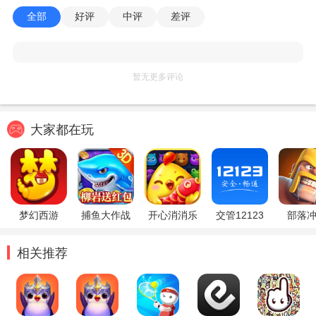
全部
好评
中评
差评
暂无更多评论
大家都在玩
梦幻西游
捕鱼大作战
开心消消乐
交管12123
部落
相关推荐