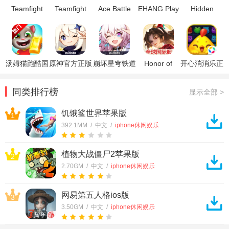
Teamfight
Teamfight
Ace Battle
EHANG Play
Hidden
Tactics官方最
Tactics美版
3D官方版
Through
新版本
Time(穿越时
空
HiddenThroug
手机版)
汤姆猫跑酷国
原神官方正版
崩坏星穹铁道
Honor of
开心消消乐正
际服破解版
官方正版
Kings王者荣
版
耀国际服
同类排行榜
显示全部 >
饥饿鲨世界苹果版
1
392.1MM / 中文 /
iphone休闲娱乐
植物大战僵尸2苹果版
2
2.70GM / 中文 /
iphone休闲娱乐
网易第五人格ios版
3
3.50GM / 中文 /
iphone休闲娱乐